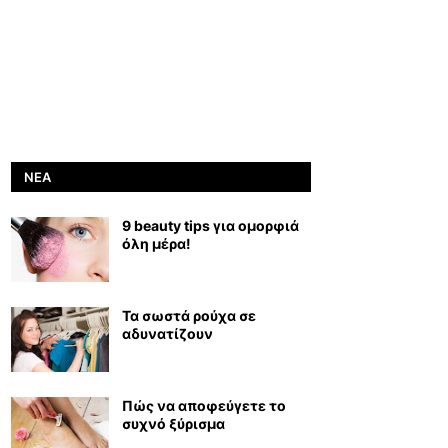
ΝΈΑ
9 beauty tips για ομορφιά
όλη μέρα!
Τα σωστά ρούχα σε
αδυνατίζουν
Πώς να αποφεύγετε το
συχνό ξύρισμα