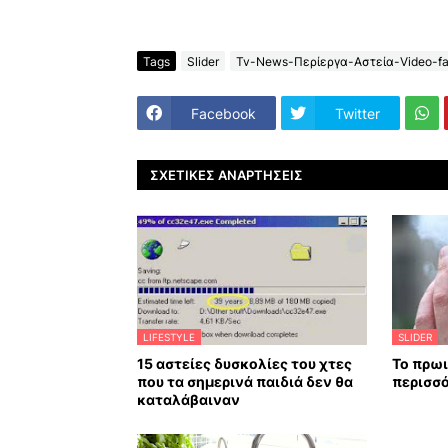
Tags
Slider
Tv-News-Περίεργα-Αστεία-Video-fa
Facebook
Twitter
ΣΧΕΤΙΚΈΣ ΑΝΑΡΤΉΣΕΙΣ
LIFESTYLE
SLIDER
15 αστείες δυσκολίες του χτες
Το πρωι
που τα σημερινά παιδιά δεν θα
περισσ
καταλάβαιναν