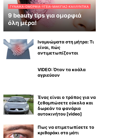
ΓΥΝΑΊΚΑ-ΟΜΟΡΦΙΆ-ΥΓΕΊΑ-ΜΑΚΙΓΙΆΖ-ΚΑΛΛΥΝΤΙΚΆ
9 beauty tips για ομορφιά
όλη μέρα!
Ινομυώματα στη μήτρα: Τι
είναι, πώς
αντιμετωπίζονται
VIDEO: Όταν τα κοάλα
αγριεύουν
Ένας είναι ο τρόπος για να
ξεθαμπώσετε εύκολα και
δωρεάν τα φανάρια
αυτοκινήτου [video]
Πως να ατιμετωπίσετε το
κριθαράκι στο μάτι