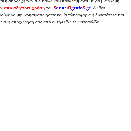
ναι η αποδοχή των πιο πάνω και επαναλαμβάνουμε για μια ακόμη
S
enari
O
grafo
S
.
gr
 την οποιαδήποτε χρήση
του
Αν δεν
ούμε να μην χρησιμοποιήσετε καμία πληροφορία ή δυνατότητα που
είναι η αποχώρηση σας από αυτήν εδώ την ιστοσελίδα !