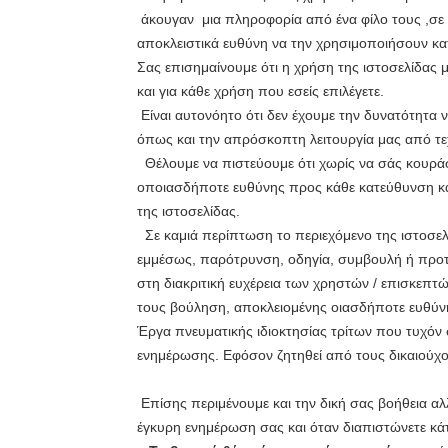
άκουγαν μια πληροφορία από ένα φίλο τους ,σε
αποκλειστικά ευθύνη να την χρησιμοποιήσουν κατ
Σας επισημαίνουμε ότι η χρήση της ιστοσελίδας μ
και για κάθε χρήση που εσείς επιλέγετε.
Είναι αυτονόητο ότι δεν έχουμε την δυνατότητα 
όπως και την απρόσκοπτη λειτουργία μας από τ
Θέλουμε να πιστεύουμε ότι χωρίς να σάς κουρά
οποιασδήποτε ευθύνης προς κάθε κατεύθυνση κα
της ιστοσελίδας.
Σε καμιά περίπτωση το περιεχόμενο της ιστοσελί
εμμέσως, παρότρυνση, οδηγία, συμβουλή ή προτ
στη διακριτική ευχέρεια των χρηστών / επισκεπ
τους βούληση, αποκλειομένης οιασδήποτε ευθύν
Έργα πνευματικής ιδιοκτησίας τρίτων που τυχόν 
ενημέρωσης. Εφόσον ζητηθεί από τους δικαιούχ
Επίσης περιμένουμε και την δική σας βοήθεια αλ
έγκυρη ενημέρωση σας και όταν διαπιστώνετε κά