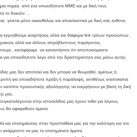
 μια παρέα από ένα οποιοδήποτε ΜΜΕ και με δική τους
ά το δοκούν ...
ας γίνεται μόνο οικειοθελώς και αποκλειστικά με δική σάς ευθύνη
να εγγυηθούμε αναρτήσεις αλλά και διάφορα link τρίτων προσώπων ,
εχνικούς αλλά και άλλους απρόβλεπτους παράγοντες.
σουμε , καταφέραμε να κατανοήσετε ότι αποποιούμαστε
ι για οποιοδήποτε λόγο από την δραστηριότητα σας μέσω αυτής
δας μας δεν αποτελεί και δεν μπορεί να θεωρηθεί, αμέσως ή
ροπή για οποιαδήποτε πράξη ή παράλειψη, αντιθέτως εναπόκειται
τών κατόπιν προσωπικής αξιολόγησης να ενεργήσουν με βάση τη δική
ης μας.
συγκαταλέγονται στην ιστοσελίδας μας έχουν τεθεί για λόγους
ους θα αφαιρεθούν άμεσα.
λά και επισημάνσεις στην προσπάθεια μας για την καλύτερη και πιο
τι ανάρμοστο να μας το επισημάνετε άμεσα.