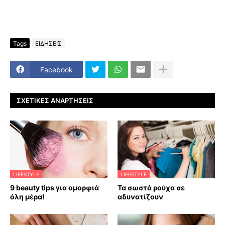
Tags
ΕΙΔΗΣΕΙΣ
Facebook
ΣΧΕΤΙΚΈΣ ΑΝΑΡΤΉΣΕΙΣ
LIFESTYLE
LIFESTYLE
9 beauty tips για ομορφιά
Τα σωστά ρούχα σε
όλη μέρα!
αδυνατίζουν