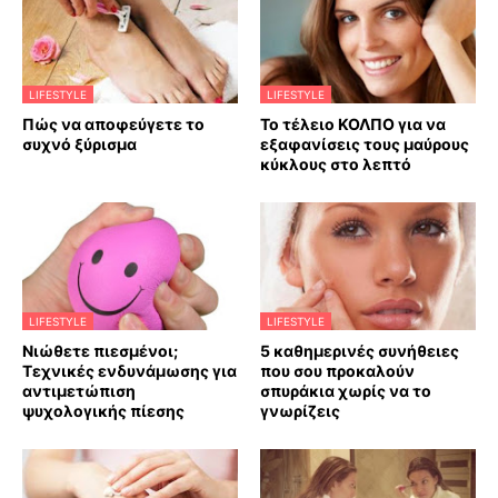
LIFESTYLE
LIFESTYLE
Πώς να αποφεύγετε το
Το τέλειο ΚΟΛΠΟ για να
συχνό ξύρισμα
εξαφανίσεις τους μαύρους
κύκλους στο λεπτό
LIFESTYLE
LIFESTYLE
Νιώθετε πιεσμένοι;
5 καθημερινές συνήθειες
Τεχνικές ενδυνάμωσης για
που σου προκαλούν
αντιμετώπιση
σπυράκια χωρίς να το
ψυχολογικής πίεσης
γνωρίζεις