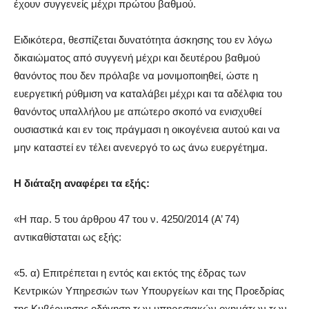
έχουν συγγενείς μέχρι πρώτου βαθμού.
Ειδικότερα, θεσπίζεται δυνατότητα άσκησης του εν λόγω
δικαιώματος από συγγενή μέχρι και δευτέρου βαθμού
θανόντος που δεν πρόλαβε να μονιμοποιηθεί, ώστε η
ευεργετική ρύθμιση να καταλάβει μέχρι και τα αδέλφια του
θανόντος υπαλλήλου με απώτερο σκοπό να ενισχυθεί
ουσιαστικά και εν τοις πράγμασι η οικογένεια αυτού και να
μην καταστεί εν τέλει ανενεργό το ως άνω ευεργέτημα.
Η διάταξη αναφέρει τα εξής:
«Η παρ. 5 του άρθρου 47 του ν. 4250/2014 (Α’ 74)
αντικαθίσταται ως εξής:
«5. α) Επιτρέπεται η εντός και εκτός της έδρας των
Κεντρικών Υπηρεσιών των Υπουργείων και της Προεδρίας
της Κυβέρνησης οδήγηση των υπηρεσιακών οχημάτων των