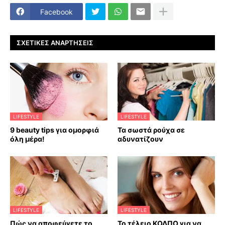
Facebook
ΣΧΕΤΙΚΈΣ ΑΝΑΡΤΉΣΕΙΣ
LIFESTYLE
LIFESTYLE
9 beauty tips για ομορφιά
Τα σωστά ρούχα σε
όλη μέρα!
αδυνατίζουν
LIFESTYLE
LIFESTYLE
Πώς να αποφεύγετε το
Το τέλειο ΚΟΛΠΟ για να