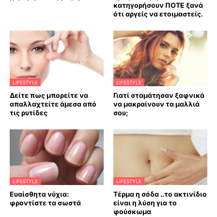
κατηγορήσουν ΠΟΤΕ ξανά
ότι αργείς να ετοιμαστείς.
LIFESTYLE
LIFESTYLE
Δείτε πως μπορείτε να
Γιατί σταμάτησαν ξαφνικά
απαλλαχτείτε άμεσα από
να μακραίνουν τα μαλλιά
τις ρυτίδες
σου;
LIFESTYLE
LIFESTYLE
Ευαίσθητα νύχια:
Τέρμα η σόδα ..το ακτινίδιο
φροντίστε τα σωστά
είναι η λύση για το
φούσκωμα