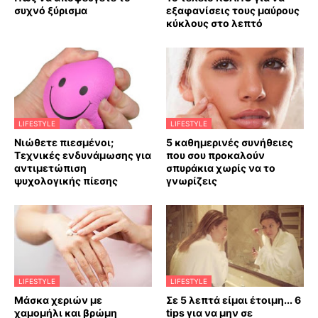
συχνό ξύρισμα
εξαφανίσεις τους μαύρους
κύκλους στο λεπτό
LIFESTYLE
LIFESTYLE
Νιώθετε πιεσμένοι;
5 καθημερινές συνήθειες
Τεχνικές ενδυνάμωσης για
που σου προκαλούν
αντιμετώπιση
σπυράκια χωρίς να το
ψυχολογικής πίεσης
γνωρίζεις
LIFESTYLE
LIFESTYLE
Mάσκα χεριών με
Σε 5 λεπτά είμαι έτοιμη... 6
χαμομήλι και βρώμη
tips για να μην σε