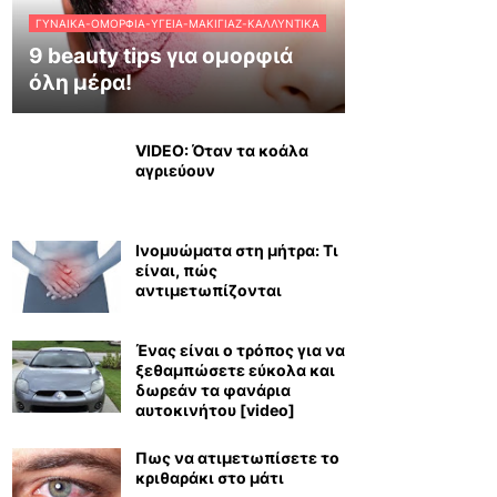
ΓΥΝΑΊΚΑ-ΟΜΟΡΦΙΆ-ΥΓΕΊΑ-ΜΑΚΙΓΙΆΖ-ΚΑΛΛΥΝΤΙΚΆ
9 beauty tips για ομορφιά
όλη μέρα!
VIDEO: Όταν τα κοάλα
αγριεύουν
Ινομυώματα στη μήτρα: Τι
είναι, πώς
αντιμετωπίζονται
Ένας είναι ο τρόπος για να
ξεθαμπώσετε εύκολα και
δωρεάν τα φανάρια
αυτοκινήτου [video]
Πως να ατιμετωπίσετε το
κριθαράκι στο μάτι