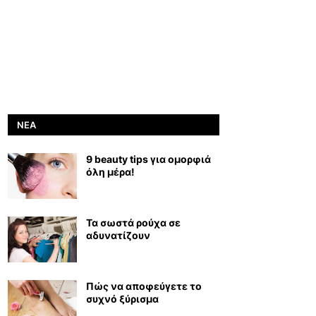
ΝΈΑ
9 beauty tips για ομορφιά
όλη μέρα!
Τα σωστά ρούχα σε
αδυνατίζουν
Πώς να αποφεύγετε το
συχνό ξύρισμα