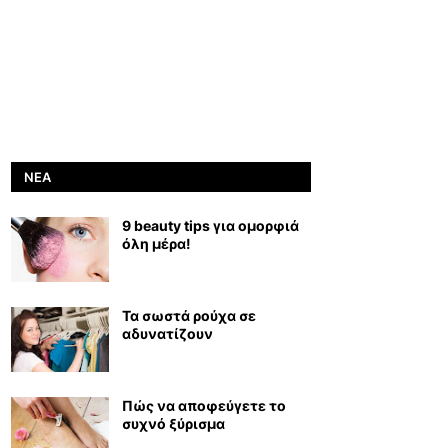
ΝΈΑ
9 beauty tips για ομορφιά
όλη μέρα!
Τα σωστά ρούχα σε
αδυνατίζουν
Πώς να αποφεύγετε το
συχνό ξύρισμα