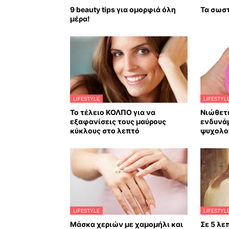
9 beauty tips για ομορφιά όλη
Τα σωστ
μέρα!
LIFESTYLE
LIFESTYL
Το τέλειο ΚΟΛΠΟ για να
Νιώθετε
εξαφανίσεις τους μαύρους
ενδυνά
κύκλους στο λεπτό
ψυχολο
LIFESTYLE
LIFESTYL
Mάσκα χεριών με χαμομήλι και
Σε 5 λεπ