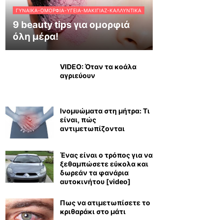
ΓΥΝΑΊΚΑ-ΟΜΟΡΦΙΆ-ΥΓΕΊΑ-ΜΑΚΙΓΙΆΖ-ΚΑΛΛΥΝΤΙΚΆ
9 beauty tips για ομορφιά
όλη μέρα!
VIDEO: Όταν τα κοάλα
αγριεύουν
Ινομυώματα στη μήτρα: Τι
είναι, πώς
αντιμετωπίζονται
Ένας είναι ο τρόπος για να
ξεθαμπώσετε εύκολα και
δωρεάν τα φανάρια
αυτοκινήτου [video]
Πως να ατιμετωπίσετε το
κριθαράκι στο μάτι