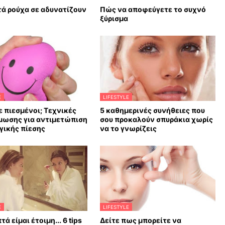
ά ρούχα σε αδυνατίζουν
Πώς να αποφεύγετε το συχνό
ξύρισμα
E
LIFESTYLE
 πιεσμένοι; Τεχνικές
5 καθημερινές συνήθειες που
μωσης για αντιμετώπιση
σου προκαλούν σπυράκια χωρίς
γικής πίεσης
να το γνωρίζεις
E
LIFESTYLE
τά είμαι έτοιμη... 6 tips
Δείτε πως μπορείτε να