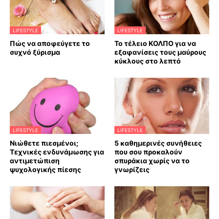
LIFESTYLE
LIFESTYLE
Πώς να αποφεύγετε το
Το τέλειο ΚΟΛΠΟ για να
συχνό ξύρισμα
εξαφανίσεις τους μαύρους
κύκλους στο λεπτό
LIFESTYLE
LIFESTYLE
Νιώθετε πιεσμένοι;
5 καθημερινές συνήθειες
Τεχνικές ενδυνάμωσης για
που σου προκαλούν
αντιμετώπιση
σπυράκια χωρίς να το
ψυχολογικής πίεσης
γνωρίζεις