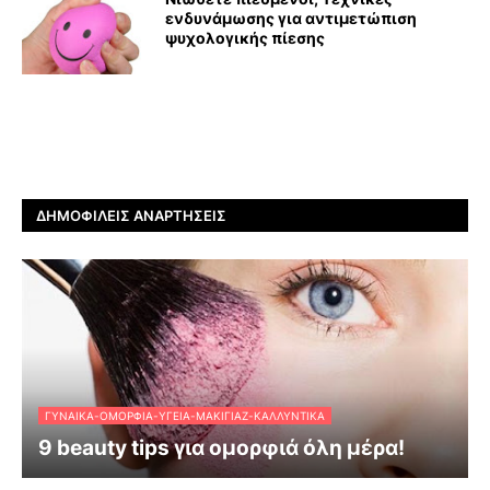
ενδυνάμωσης για αντιμετώπιση
ψυχολογικής πίεσης
ΔΗΜΟΦΙΛΕΊΣ ΑΝΑΡΤΉΣΕΙΣ
ΓΥΝΑΊΚΑ-ΟΜΟΡΦΙΆ-ΥΓΕΊΑ-ΜΑΚΙΓΙΆΖ-ΚΑΛΛΥΝΤΙΚΆ
9 beauty tips για ομορφιά όλη μέρα!