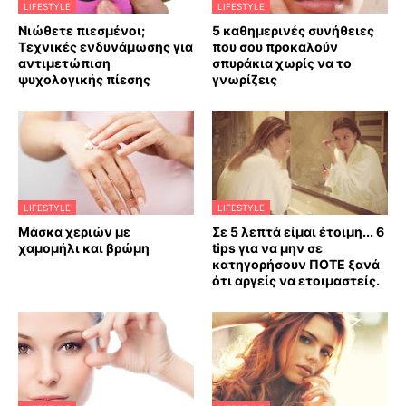
LIFESTYLE
LIFESTYLE
Νιώθετε πιεσμένοι;
5 καθημερινές συνήθειες
Τεχνικές ενδυνάμωσης για
που σου προκαλούν
αντιμετώπιση
σπυράκια χωρίς να το
ψυχολογικής πίεσης
γνωρίζεις
LIFESTYLE
LIFESTYLE
Mάσκα χεριών με
Σε 5 λεπτά είμαι έτοιμη... 6
χαμομήλι και βρώμη
tips για να μην σε
κατηγορήσουν ΠΟΤΕ ξανά
ότι αργείς να ετοιμαστείς.