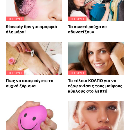
LIFESTYLE
LIFESTYLE
9 beauty tips για ομορφιά
Τα σωστά ρούχα σε
όλη μέρα!
αδυνατίζουν
LIFESTYLE
LIFESTYLE
Πώς να αποφεύγετε το
Το τέλειο ΚΟΛΠΟ για να
συχνό ξύρισμα
εξαφανίσεις τους μαύρους
κύκλους στο λεπτό