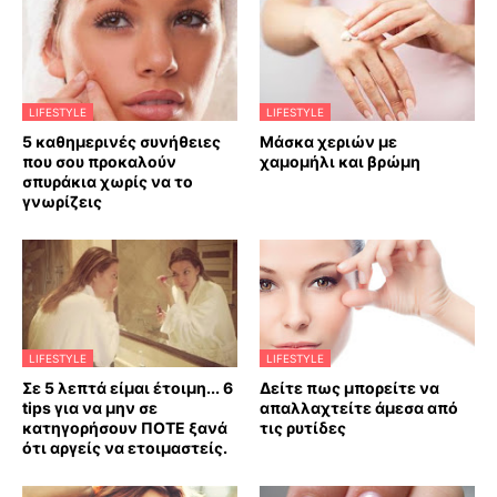
LIFESTYLE
LIFESTYLE
5 καθημερινές συνήθειες
Mάσκα χεριών με
που σου προκαλούν
χαμομήλι και βρώμη
σπυράκια χωρίς να το
γνωρίζεις
LIFESTYLE
LIFESTYLE
Σε 5 λεπτά είμαι έτοιμη... 6
Δείτε πως μπορείτε να
tips για να μην σε
απαλλαχτείτε άμεσα από
κατηγορήσουν ΠΟΤΕ ξανά
τις ρυτίδες
ότι αργείς να ετοιμαστείς.