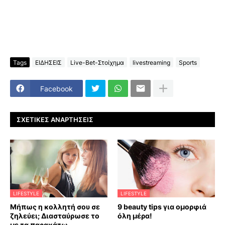
Tags
ΕΙΔΗΣΕΙΣ
Live-Bet-Στοίχημα
livestreaming
Sports
Facebook
ΣΧΕΤΙΚΈΣ ΑΝΑΡΤΉΣΕΙΣ
LIFESTYLE
LIFESTYLE
Μήπως η κολλητή σου σε
9 beauty tips για ομορφιά
ζηλεύει; Διασταύρωσε το
όλη μέρα!
με τα παρακάτω