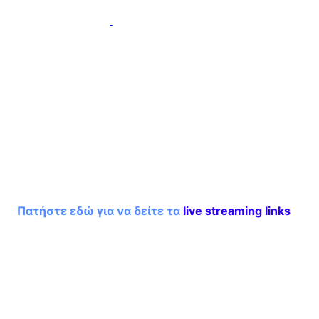
LiveStream AEK ATHENS LIVE STREAM ΑΕΚ FREE TV PANATHINAIKOS LiveStream AEK
-
1
ATHENS LINK ΑΕΚ
streaming
Δείτε Live το ντέρμπι ΑΕΚ – Ολυμπιακός. Ο αγώνας μεταδίδεται ζωντανά . - Η Ιστοσελίδα μας
δεν φέρει καμία ευθύνη για την
μετάδοση των αγώνων και για αυτό που προβάλλεται. Το blog μας δεν κάνει stream, απλά
σας γνωρίζει τις ιστοσελίδες που κάνουν αναφορά στη συγκεκριμένη αναμέτρηση.
Πατήστε εδώ για να δείτε τα
live streaming links