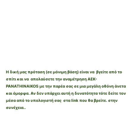
Παναθηναικός live streaming αγωνες ΑΕΚ-ΠΑΝΑΘΗΝΑΪΚΟΣ Live Streaming - greek tv live
ΠΑΟ - ΑΕΚ live streaming
| αεκ - OSFP live streaming live-streaming-ΑΕΚ- αεκ
ΑΕΚ-PAO Live Streaming LinkLIVE STREAMING STREAM ΑΕΚ PANATHINAIKOS LiveStream AEK
ATHENS ΑΕΚ LIVE
Η δική μας πρόταση (σε μόνιμη βάση) είναι να βγείτε από το
σπίτι και να απολαύσετε την αναμέτρηση AEK-
PANATHINAIKOS με την παρέα σας σε μια μεγάλη οθόνη άνετα
και όμορφα. Αν δεν υπάρχει αυτή η δυνατότητα τότε δείτε τον
μέσα από το υπολογιστή σας στα link που θα βρείτε. στην
συνέχεια.
.
tv link FREE SPORT vs ΑΕΚ STREAMING STREAM PANATHINAIKOS LiveStream
AEK ATHENS live Watch Live ΑΕΚ Live Streaming Stream ΑΕΚ Live Streaming LIVE STREAM Link
ΛΙΝΚ ΖΩΝΤΑΝΑ PANATHINAIKOS LiveStream AEK ATHENS- ΑΕΚ Live Streaming
PANATHINAIKOS LiveStream AEK ATHENS LIVE STREAMING ΑΕΚ PANATHINAIKOS