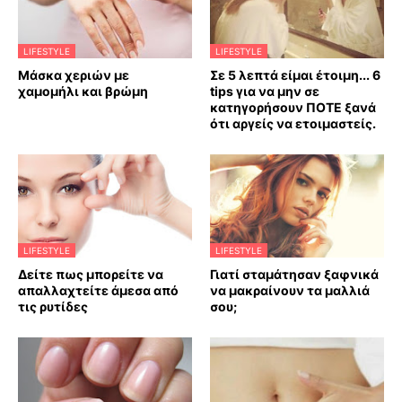
LIFESTYLE
LIFESTYLE
Mάσκα χεριών με
Σε 5 λεπτά είμαι έτοιμη... 6
χαμομήλι και βρώμη
tips για να μην σε
κατηγορήσουν ΠΟΤΕ ξανά
ότι αργείς να ετοιμαστείς.
LIFESTYLE
LIFESTYLE
Δείτε πως μπορείτε να
Γιατί σταμάτησαν ξαφνικά
απαλλαχτείτε άμεσα από
να μακραίνουν τα μαλλιά
τις ρυτίδες
σου;