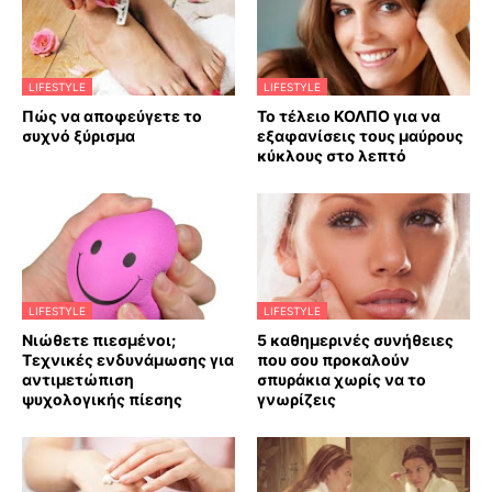
LIFESTYLE
LIFESTYLE
Πώς να αποφεύγετε το
Το τέλειο ΚΟΛΠΟ για να
συχνό ξύρισμα
εξαφανίσεις τους μαύρους
κύκλους στο λεπτό
LIFESTYLE
LIFESTYLE
Νιώθετε πιεσμένοι;
5 καθημερινές συνήθειες
Τεχνικές ενδυνάμωσης για
που σου προκαλούν
αντιμετώπιση
σπυράκια χωρίς να το
ψυχολογικής πίεσης
γνωρίζεις