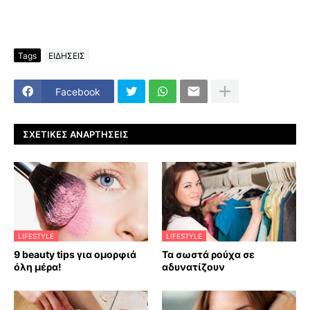
Tags
ΕΙΔΗΣΕΙΣ
Facebook
ΣΧΕΤΙΚΈΣ ΑΝΑΡΤΉΣΕΙΣ
LIFESTYLE
LIFESTYLE
9 beauty tips για ομορφιά
Τα σωστά ρούχα σε
όλη μέρα!
αδυνατίζουν