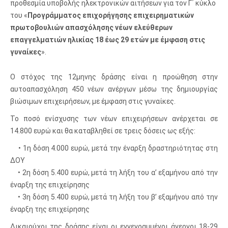
προθεσμία υποβολής ηλεκτρονικών αιτήσεων για τον Γ΄ κύκλο
του «
Προγράμματος επιχορήγησης επιχειρηματικών
πρωτοβουλιών απασχόλησης νέων
ελεύθερων
επαγγελματιών ηλικίας 18 έως 29 ετών με έμφαση στις
γυναίκες
».
Ο στόχος της 12μηνης δράσης είναι η προώθηση στην
αυτοαπασχόληση 450 νέων ανέργων μέσω της δημιουργίας
βιώσιμων επιχειρήσεων, με έμφαση στις γυναίκες.
Το ποσό ενίσχυσης των νέων επιχειρήσεων ανέρχεται σε
14.800 ευρώ και θα καταβληθεί σε τρεις δόσεις ως εξής:
• 1η δόση 4.000 ευρώ, μετά την έναρξη δραστηριότητας στη
ΔΟΥ
• 2η δόση 5.400 ευρώ, μετά τη λήξη του α’ εξαμήνου από την
έναρξη της επιχείρησης
• 3η δόση 5.400 ευρώ, μετά τη λήξη του β’ εξαμήνου από την
έναρξη της επιχείρησης
Δικαιούχοι της δράσης είναι οι εγγεγραμμένοι άνεργοι 18-29