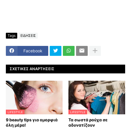
Tags
ΕΙΔΗΣΕΙΣ
Facebook
ΣΧΕΤΙΚΈΣ ΑΝΑΡΤΉΣΕΙΣ
LIFESTYLE
LIFESTYLE
9 beauty tips για ομορφιά
Τα σωστά ρούχα σε
όλη μέρα!
αδυνατίζουν