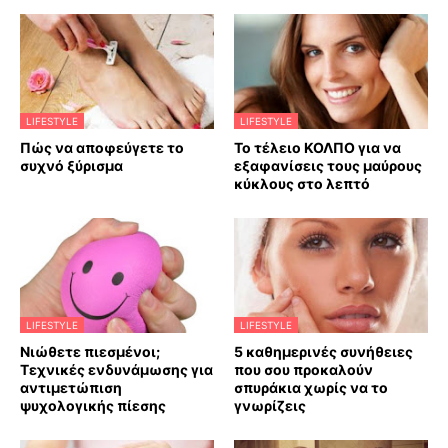
LIFESTYLE
LIFESTYLE
Πώς να αποφεύγετε το
Το τέλειο ΚΟΛΠΟ για να
συχνό ξύρισμα
εξαφανίσεις τους μαύρους
κύκλους στο λεπτό
LIFESTYLE
LIFESTYLE
Νιώθετε πιεσμένοι;
5 καθημερινές συνήθειες
Τεχνικές ενδυνάμωσης για
που σου προκαλούν
αντιμετώπιση
σπυράκια χωρίς να το
ψυχολογικής πίεσης
γνωρίζεις