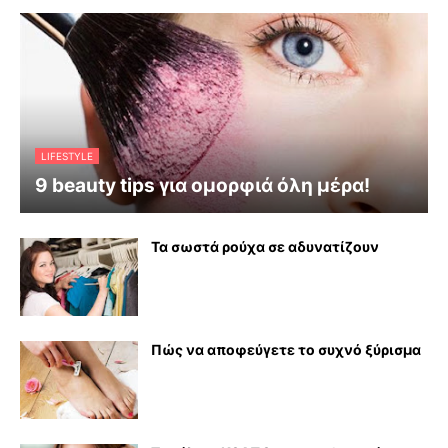
LIFESTYLE
9 beauty tips για ομορφιά όλη μέρα!
Τα σωστά ρούχα σε αδυνατίζουν
Πώς να αποφεύγετε το συχνό ξύρισμα