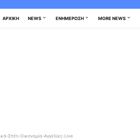
ΑΡΧΙΚΉ
NEWS
ΕΝΗΜΈΡΩΣΗ
MORE NEWS
κά-Σπίτι-Οικονομία-Αγγελίες-Live