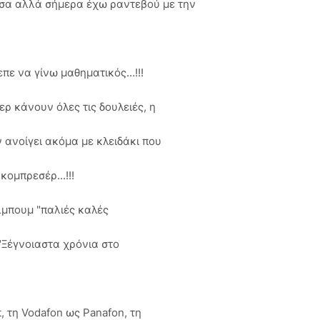
σα αλλά σήμερα έχω ραντεβού με την
πε να γίνω μαθηματικός…!!!
ρ κάνουν όλες τις δουλειές, η
 ανοίγει ακόμα με κλειδάκι που
κομπρεσέρ...!!!
λμπουμ "παλιές καλές
 "Ξέγνοιαστα χρόνια στο
, τη Vodafon ως Panafon, τη