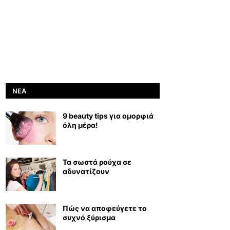
ΝΈΑ
9 beauty tips για ομορφιά
όλη μέρα!
Τα σωστά ρούχα σε
αδυνατίζουν
Πώς να αποφεύγετε το
συχνό ξύρισμα