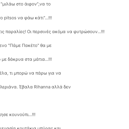
 "μιλάω στο άιφον",να το
 pitsos να φάω κάτι"...!!!
ς παραλίες! Οι περσινές ακόμα να φυτρώσουν...!!!
ενο "Πάμε Πακέτο" θα με
με δάκρυα στα μάτια...!!!
λα, τι μπορώ να πάρω για να
αλεριάνα. Έβαλα Rihanna αλλά δεν
σε κουνούπι...!!!
κευασία κουτάκια μπύρας και