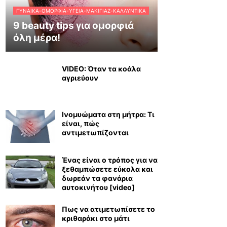
ΓΥΝΑΊΚΑ-ΟΜΟΡΦΙΆ-ΥΓΕΊΑ-ΜΑΚΙΓΙΆΖ-ΚΑΛΛΥΝΤΙΚΆ
9 beauty tips για ομορφιά
όλη μέρα!
VIDEO: Όταν τα κοάλα
αγριεύουν
Ινομυώματα στη μήτρα: Τι
είναι, πώς
αντιμετωπίζονται
Ένας είναι ο τρόπος για να
ξεθαμπώσετε εύκολα και
δωρεάν τα φανάρια
αυτοκινήτου [video]
Πως να ατιμετωπίσετε το
κριθαράκι στο μάτι