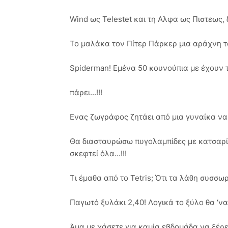
Wind ως Telestet και τη Αλφα ως Πιστεως, δ
Το μαλάκα τον Πίτερ Πάρκερ μια αράχνη το
Spiderman! Εμένα 50 κουνούπια με έχουν 
πάρει...!!!
Ενας ζωγράφος ζητάει από μια γυναίκα να τ
Θα διασταυρώσω πυγολαμπίδες με κατσαρίδ
σκεφτεί όλα...!!!
Τι έμαθα από το Tetris; Ότι τα λάθη συσσωρ
Παγωτό ξυλάκι 2,40! Λογικά το ξύλο θα ‘ναι 
Άμα με χάσετε για καμία εβδομάδα να ξέ