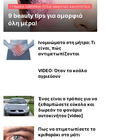
ΓΥΝΑΊΚΑ-ΟΜΟΡΦΙΆ-ΥΓΕΊΑ-ΜΑΚΙΓΙΆΖ-ΚΑΛΛΥΝΤΙΚΆ
9 beauty tips για ομορφιά
όλη μέρα!
Ινομυώματα στη μήτρα: Τι
είναι, πώς
αντιμετωπίζονται
VIDEO: Όταν τα κοάλα
αγριεύουν
Ένας είναι ο τρόπος για να
ξεθαμπώσετε εύκολα και
δωρεάν τα φανάρια
αυτοκινήτου [video]
Πως να ατιμετωπίσετε το
κριθαράκι στο μάτι