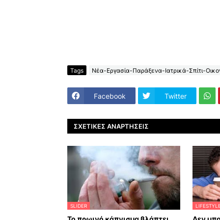
Tags
Νέα-Εργασία-Παράξενα-Ιατρικά-Σπίτι-Οικον
Facebook
Twitter
ΣΧΕΤΙΚΈΣ ΑΝΑΡΤΉΣΕΙΣ
SLIDER
LIFESTYL
Το πρωινό κάπνισμα βλάπτει
Δεν μπο