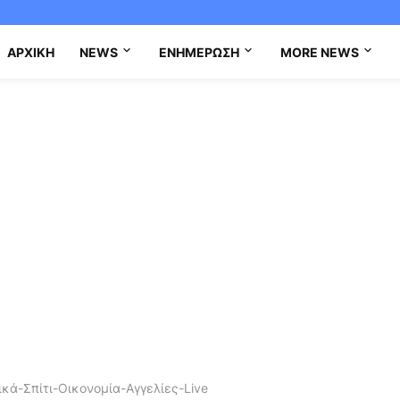
ΑΡΧΙΚΉ
NEWS
ΕΝΗΜΈΡΩΣΗ
MORE NEWS
κά-Σπίτι-Οικονομία-Αγγελίες-Live