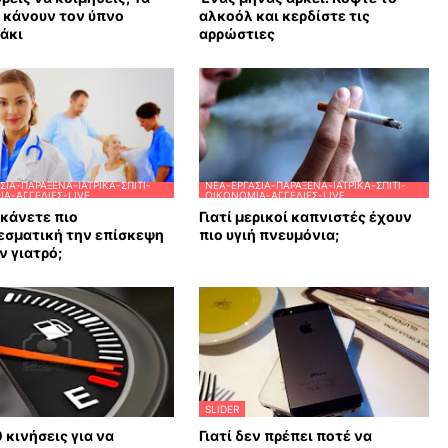
υ κάνουν τον ύπνο
αλκοόλ και κερδίστε τις
άκι
αρρώστιες
ΣΊΑ-ΠΑΡΆΞΕΝΑ-ΙΑΤΡΙΚΆ-ΣΠΊΤΙ-
ΝΈΑ-ΕΡΓΑΣΊΑ-ΠΑΡΆΞΕΝΑ-ΙΑΤΡΙΚΆ-ΣΠΊΤΙ-
Α-ΑΓΓΕΛΊΕΣ-LIVE
ΟΙΚΟΝΟΜΊΑ-ΑΓΓΕΛΊΕΣ-LIVE
κάνετε πιο
Γιατί μερικοί καπνιστές έχουν
εσματική την επίσκεψη
πιο υγιή πνευμόνια;
ν γιατρό;
SLIDER
0 κινήσεις για να
Γιατί δεν πρέπει ποτέ να