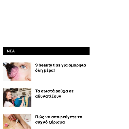
ΝΈΑ
9 beauty tips για ομορφιά
όλη μέρα!
Τα σωστά ρούχα σε
αδυνατίζουν
Πώς να αποφεύγετε το
συχνό ξύρισμα