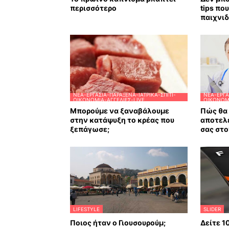
περισσότερο
tips πο
παιχνιδ
ΝΈΑ-ΕΡΓΑΣΊΑ-ΠΑΡΆΞΕΝΑ-ΙΑΤΡΙΚΆ-ΣΠΊΤΙ-
ΝΈΑ-ΕΡΓΑ
ΟΙΚΟΝΟΜΊΑ-ΑΓΓΕΛΊΕΣ-LIVE
ΟΙΚΟΝΟΜΊ
Μπορούμε να ξαναβάλουμε
Πώς θα 
στην κατάψυξη το κρέας που
αποτελ
ξεπάγωσε;
σας στο
LIFESTYLE
SLIDER
Ποιος ήταν ο Γιουσουρούμ;
Δείτε 1