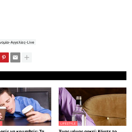
ομία-Αγγελίες-Live
E
LIFESTYLE
ρείς να κοιμηθείς; Τα
Ένας μήνας αρκεί: Κόψτε το