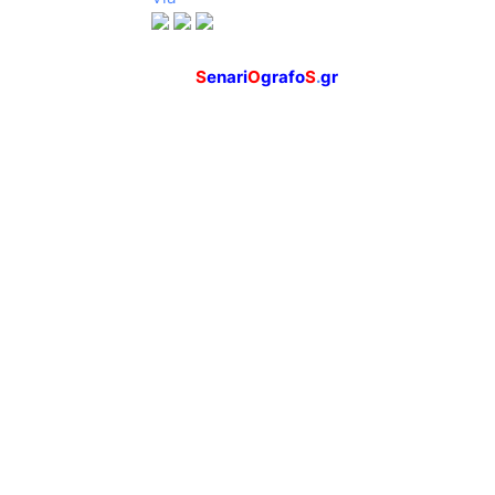
S
enari
O
grafo
S
.
gr