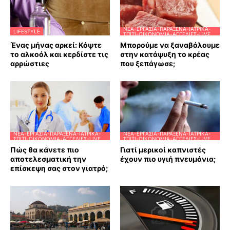
ΝΈΑ-ΕΡΓΑΣΊΑ-ΠΑΡΆΞΕΝΑ-ΙΑΤΡΙΚΆ-
LIFESTYLE
ΣΠΊΤΙ-ΟΙΚΟΝΟΜΊΑ-ΑΓΓΕΛΊΕΣ-LIVE
Ένας μήνας αρκεί: Κόψτε
Μπορούμε να ξαναβάλουμε
το αλκοόλ και κερδίστε τις
στην κατάψυξη το κρέας
αρρώστιες
που ξεπάγωσε;
ΝΈΑ-ΕΡΓΑΣΊΑ-ΠΑΡΆΞΕΝΑ-ΙΑΤΡΙΚΆ-
ΝΈΑ-ΕΡΓΑΣΊΑ-ΠΑΡΆΞΕΝΑ-ΙΑΤΡΙΚΆ-
ΣΠΊΤΙ-ΟΙΚΟΝΟΜΊΑ-ΑΓΓΕΛΊΕΣ-LIVE
ΣΠΊΤΙ-ΟΙΚΟΝΟΜΊΑ-ΑΓΓΕΛΊΕΣ-LIVE
Πώς θα κάνετε πιο
Γιατί μερικοί καπνιστές
αποτελεσματική την
έχουν πιο υγιή πνευμόνια;
επίσκεψη σας στον γιατρό;