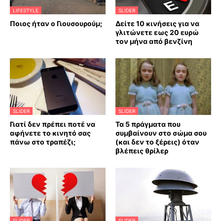
LIFESTYLE
SLIDER
Ποιος ήταν ο Γιουσουρούμ;
Δείτε 10 κινήσεις για να
γλιτώνετε εως 20 ευρώ
τον μήνα από βενζίνη
SLIDER
SLIDER
Γιατί δεν πρέπει ποτέ να
Τα 5 πράγματα που
αφήνετε το κινητό σας
συμβαίνουν στο σώμα σου
πάνω στο τραπέζι;
(και δεν το ξέρεις) όταν
βλέπεις θρίλερ
SLIDER
SLIDER