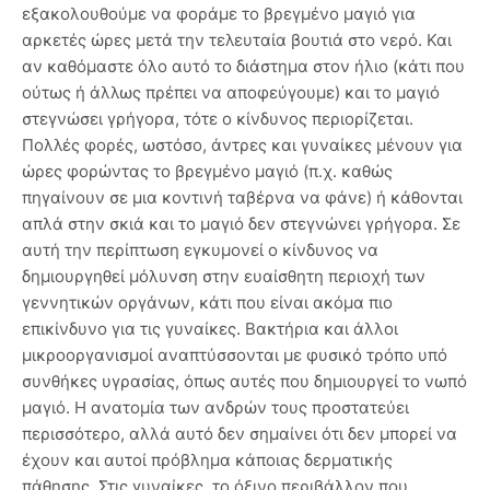
εξακολουθούμε να φοράμε το βρεγμένο μαγιό για
αρκετές ώρες μετά την τελευταία βουτιά στο νερό. Και
αν καθόμαστε όλο αυτό το διάστημα στον ήλιο (κάτι που
ούτως ή άλλως πρέπει να αποφεύγουμε) και το μαγιό
στεγνώσει γρήγορα, τότε ο κίνδυνος περιορίζεται.
Πολλές φορές, ωστόσο, άντρες και γυναίκες μένουν για
ώρες φορώντας το βρεγμένο μαγιό (π.χ. καθώς
πηγαίνουν σε μια κοντινή ταβέρνα να φάνε) ή κάθονται
απλά στην σκιά και το μαγιό δεν στεγνώνει γρήγορα. Σε
αυτή την περίπτωση εγκυμονεί ο κίνδυνος να
δημιουργηθεί μόλυνση στην ευαίσθητη περιοχή των
γεννητικών οργάνων, κάτι που είναι ακόμα πιο
επικίνδυνο για τις γυναίκες. Βακτήρια και άλλοι
μικροοργανισμοί αναπτύσσονται με φυσικό τρόπο υπό
συνθήκες υγρασίας, όπως αυτές που δημιουργεί το νωπό
μαγιό. Η ανατομία των ανδρών τους προστατεύει
περισσότερο, αλλά αυτό δεν σημαίνει ότι δεν μπορεί να
έχουν και αυτοί πρόβλημα κάποιας δερματικής
πάθησης. Στις γυναίκες, το όξινο περιβάλλον που