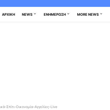
ΑΡΧΙΚΉ
NEWS
ΕΝΗΜΈΡΩΣΗ
MORE NEWS
κά-Σπίτι-Οικονομία-Αγγελίες-Live