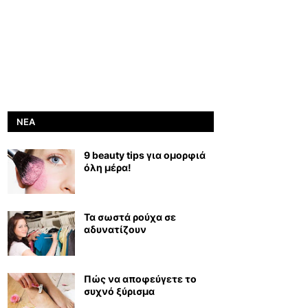
ΝΈΑ
9 beauty tips για ομορφιά
όλη μέρα!
Τα σωστά ρούχα σε
αδυνατίζουν
Πώς να αποφεύγετε το
συχνό ξύρισμα