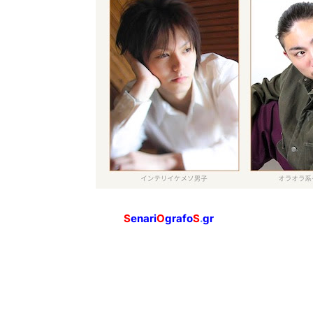
S
enari
O
grafo
S
.
gr