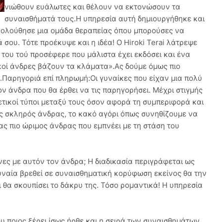
νιώθουν ευάλωτες και θέλουν να εκτονώσουν τα
συναισθήματά τους.Η υπηρεσία αυτή δημιουργήθηκε και
κολούθησε μια ομάδα θεραπείας όπου μπορούσες να
σου. Τότε προέκυψε και η ιδέα! Ο Hiroki Terai λάτρεψε
του τού προσέφερε που μάλιστα έχει εκδόσει και ένα
κοί άνδρες βάζουν τα κλάματα».Ας δούμε όμως πιο
.Παρηγοριά επί πληρωμή:Οι γυναίκες που είχαν μια πολύ
 άνδρα που θα έρθει να τις παρηγορήσει. Μέχρι στιγμής
τικοί τύποι μεταξύ τους όσον αφορά τη συμπεριφορά και
ς σκληρός άνδρας, το κακό αγόρι όπως συνηθίζουμε να
ας πιο ώριμος άνδρας που εμπνέει με τη στάση του
νες με αυτόν τον άνδρα; Η διαδικασία περιγράφεται ως
 γυναία βρεθεί σε συναισθηματική κορύφωση εκείνος θα την
 θα σκουπίσει το δάκρυ της. Τόσο ρομαντικά! Η υπηρεσία
υ ποιος ξέρει ίσως ήρθε και η σειρά των συναισθημάτων..