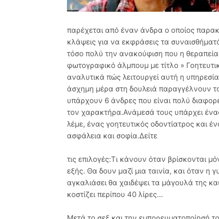
παρέχεται από έναν άνδρα ο οποίος παρα
κλάψεις για να εκφράσεις τα συναισθήματά 
τόσο πολύ την ανακούφιση που η θεραπεία 
φωτογραφικό άλμπουμ με τίτλο » Γοητευτι
αναλυτικά πώς λειτουργεί αυτή η υπηρεσία
άσχημη μέρα στη δουλειά παραγγέλνουν τον
υπάρχουν 6 άνδρες που είναι πολύ διαφορε
τον χαρακτήρα.Ανάμεσά τους υπάρχει ένα
λέμε, ένας γοητευτικός οδοντίατρος και έν
ασφάλεια και σοφία.Δείτε
τις επιλογές:Τι κάνουν όταν βρίσκονται μό
εξής. Θα δουν μαζί μια ταινία, και όταν η
αγκαλιάσει θα χαιδέψει τα μάγουλά της και
κοστίζει περίπου 40 λίρες…
Μετά το σεξ και την εμπορευματοποίησή το