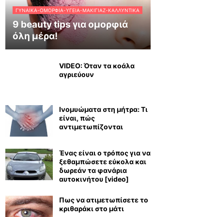
ΓΥΝΑΊΚΑ-ΟΜΟΡΦΙΆ-ΥΓΕΊΑ-ΜΑΚΙΓΙΆΖ-ΚΑΛΛΥΝΤΙΚΆ
9 beauty tips για ομορφιά
όλη μέρα!
VIDEO: Όταν τα κοάλα
αγριεύουν
Ινομυώματα στη μήτρα: Τι
είναι, πώς
αντιμετωπίζονται
Ένας είναι ο τρόπος για να
ξεθαμπώσετε εύκολα και
δωρεάν τα φανάρια
αυτοκινήτου [video]
Πως να ατιμετωπίσετε το
κριθαράκι στο μάτι