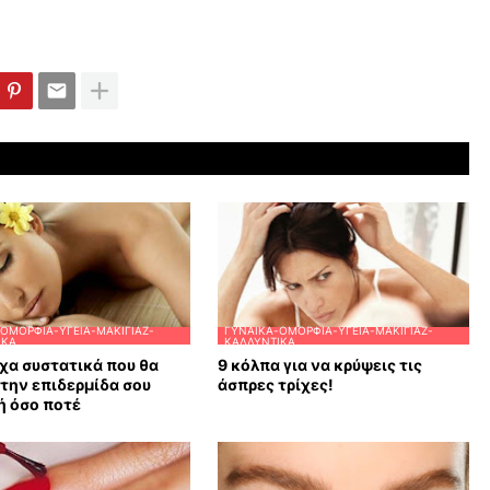
ΟΜΟΡΦΙΆ-ΥΓΕΊΑ-ΜΑΚΙΓΙΆΖ-
ΓΥΝΑΊΚΑ-ΟΜΟΡΦΙΆ-ΥΓΕΊΑ-ΜΑΚΙΓΙΆΖ-
ΙΚΆ
ΚΑΛΛΥΝΤΙΚΆ
χα συστατικά που θα
9 κόλπα για να κρύψεις τις
την επιδερμίδα σου
άσπρες τρίχες!
ή όσο ποτέ