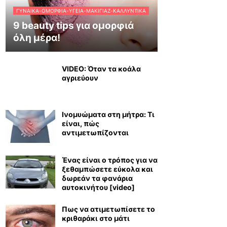
ΓΥΝΑΊΚΑ-ΟΜΟΡΦΙΆ-ΥΓΕΊΑ-ΜΑΚΙΓΙΆΖ-ΚΑΛΛΥΝΤΙΚΆ
9 beauty tips για ομορφιά
όλη μέρα!
VIDEO: Όταν τα κοάλα
αγριεύουν
Ινομυώματα στη μήτρα: Τι
είναι, πώς
αντιμετωπίζονται
Ένας είναι ο τρόπος για να
ξεθαμπώσετε εύκολα και
δωρεάν τα φανάρια
αυτοκινήτου [video]
Πως να ατιμετωπίσετε το
κριθαράκι στο μάτι