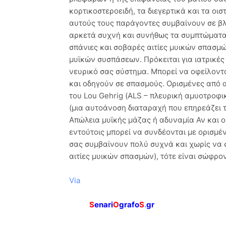
κορτικοστεροειδή, τα διεγερτικά και τα ο
αυτούς τους παράγοντες συμβαίνουν σε βλέ
αρκετά συχνή και συνήθως τα συμπτώματα 
σπάνιες και σοβαρές αιτίες μυικών σπασμώ
μυϊκών συσπάσεων. Πρόκειται για ιατρικές 
νευρικό σας σύστημα. Μπορεί να οφείλοντ
και οδηγούν σε σπασμούς. Ορισμένες από 
του Lou Gehrig (ALS – πλευρική αμυοτροφι
(μια αυτοάνοση διαταραχή που επηρεάζει τ
Απώλεια μυϊκής μάζας ή αδυναμία Αν και ο
εντούτοις μπορεί να συνδέονται με ορισμέν
σας συμβαίνουν πολύ συχνά και χωρίς να σ
αιτίες μυικών σπασμών), τότε είναι σώφρον
Via
S
enari
O
grafo
S
.
gr