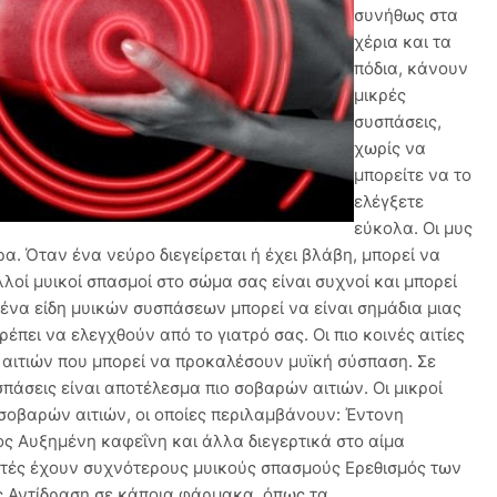
συνήθως στα
χέρια και τα
πόδια, κάνουν
μικρές
συσπάσεις,
χωρίς να
μπορείτε να το
ελέγξετε
εύκολα. Οι μυς
ρα. Όταν ένα νεύρο διεγείρεται ή έχει βλάβη, μπορεί να
λλοί μυικοί σπασμοί στο σώμα σας είναι συχνοί και μπορεί
ένα είδη μυικών συσπάσεων μπορεί να είναι σημάδια μιας
έπει να ελεγχθούν από το γιατρό σας. Οι πιο κοινές αιτίες
αιτιών που μπορεί να προκαλέσουν μυϊκή σύσπαση. Σε
σπάσεις είναι αποτέλεσμα πιο σοβαρών αιτιών. Οι μικροί
 σοβαρών αιτιών, οι οποίες περιλαμβάνουν: Έντονη
ς Αυξημένη καφεΐνη και άλλα διεγερτικά στο αίμα
ιστές έχουν συχνότερους μυικούς σπασμούς Ερεθισμός των
ς Αντίδραση σε κάποια φάρμακα, όπως τα