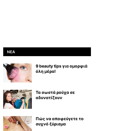
ΝΈΑ
9 beauty tips για ομορφιά
όλη μέρα!
Τα σωστά ρούχα σε
αδυνατίζουν
Πώς να αποφεύγετε το
συχνό ξύρισμα