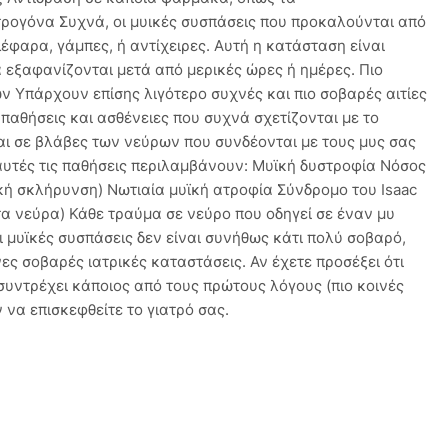
ιστρογόνα Συχνά, οι μυικές συσπάσεις που προκαλούνται από
φαρα, γάμπες, ή αντίχειρες. Αυτή η κατάσταση είναι
εξαφανίζονται μετά από μερικές ώρες ή ημέρες. Πιο
ν Υπάρχουν επίσης λιγότερο συχνές και πιο σοβαρές αιτίες
παθήσεις και ασθένειες που συχνά σχετίζονται με το
αι σε βλάβες των νεύρων που συνδέονται με τους μυς σας
αυτές τις παθήσεις περιλαμβάνουν: Μυϊκή δυστροφία Νόσος
κή σκλήρυνση) Νωτιαία μυϊκή ατροφία Σύνδρομο του Isaac
α νεύρα) Κάθε τραύμα σε νεύρο που οδηγεί σε έναν μυ
ι μυϊκές συσπάσεις δεν είναι συνήθως κάτι πολύ σοβαρό,
ες σοβαρές ιατρικές καταστάσεις. Αν έχετε προσέξει ότι
υντρέχει κάποιος από τους πρώτους λόγους (πιο κοινές
 να επισκεφθείτε το γιατρό σας.