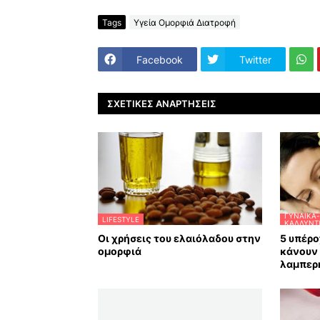
Tags
Υγεία Ομορφιά Διατροφή
Facebook
Twitter
ΣΧΕΤΙΚΈΣ ΑΝΑΡΤΉΣΕΙΣ
ΓΥΝΑΊΚΑ-
LIFESTYLE
ΚΑΛΛΥΝΤ
Οι χρήσεις του ελαιόλαδου στην
5 υπέρο
ομορφιά
κάνουν 
λαμπερ