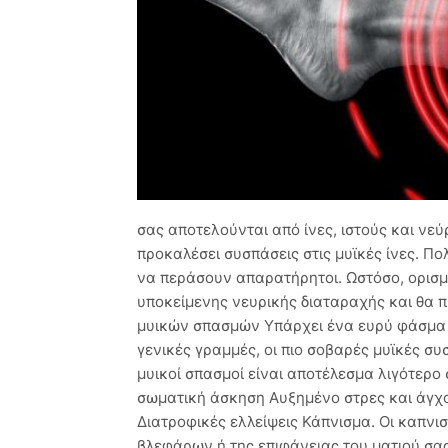
σας αποτελούνται από ίνες, ιστούς και νεύ
προκαλέσει συσπάσεις στις μυϊκές ίνες. Πο
να περάσουν απαρατήρητοι. Ωστόσο, ορισμ
υποκείμενης νευρικής διαταραχής και θα πρ
μυικών σπασμών Υπάρχει ένα ευρύ φάσμα 
γενικές γραμμές, οι πιο σοβαρές μυϊκές συ
μυικοί σπασμοί είναι αποτέλεσμα λιγότερο
σωματική άσκηση Αυξημένο στρες και άγχο
Διατροφικές ελλείψεις Κάπνισμα. Οι καπν
βλεφάρων ή της επιφάνειας του ματιού σα