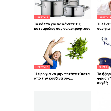
LIFESTYLE
LIFESTYL
Το κόλπο για να κάνετε τις
Τι λένε
κατσαρόλες σας να αστράφτουν
σας για
LIFESTYLE
SLIDER
11 tips για να μην πετάτε τίποτα
Το ήξερ
από την κουζίνα σας…
φράση "
αυγά";