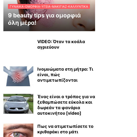
ΓΥΝΑΊΚΑ-ΟΜΟΡΦΙΆ-ΥΓΕΊΑ-ΜΑΚΙΓΙΆΖ-ΚΑΛΛΥΝΤΙΚΆ
9 beauty tips για ομορφιά
όλη μέρα!
VIDEO: Όταν τα κοάλα
αγριεύουν
Ινομυώματα στη μήτρα: Τι
είναι, πώς
αντιμετωπίζονται
Ένας είναι ο τρόπος για να
ξεθαμπώσετε εύκολα και
δωρεάν τα φανάρια
αυτοκινήτου [video]
Πως να ατιμετωπίσετε το
κριθαράκι στο μάτι