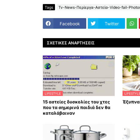
Tags
Tv-News-Περίεργα-Αστεία-Video-fail-Photo
Facebook
Twitter
ΣΧΕΤΙΚΈΣ ΑΝΑΡΤΉΣΕΙΣ
LIFESTYLE
LIFESTYL
15 αστείες δυσκολίες του χτες
Έξυπνα 
που τα σημερινά παιδιά δεν θα
καταλάβαιναν