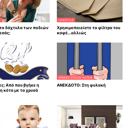
E
LIFESTYLE
 τα δάχτυλα των ποδιών
Χρησιμοποιείστε τα φίλτρα του
 εσάς;
καφέ...αλλιώς
ATAKES-STATUS-ASTEIA
ες; Από που βγήκε η
ΑΝΕΚΔΟΤΟ: Στη φυλακή
η κότα με τα χρυσά