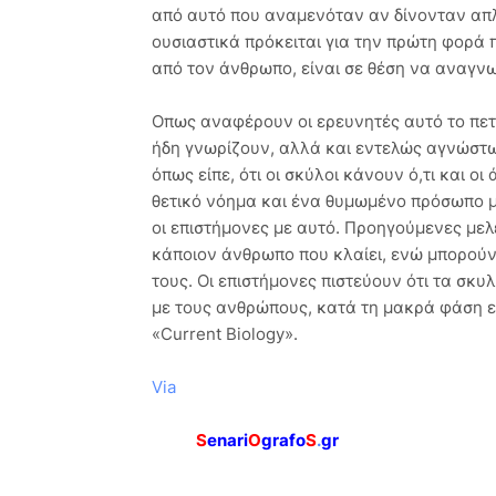
από αυτό που αναμενόταν αν δίνονταν απλ
ουσιαστικά πρόκειται για την πρώτη φορά 
από τον άνθρωπο, είναι σε θέση να αναγνω
Οπως αναφέρουν οι ερευνητές αυτό το πε
ήδη γνωρίζουν, αλλά και εντελώς αγνώστων
όπως είπε, ότι οι σκύλοι κάνουν ό,τι και 
θετικό νόημα και ένα θυμωμένο πρόσωπο μ
οι επιστήμονες με αυτό. Προηγούμενες μελ
κάποιον άνθρωπο που κλαίει, ενώ μπορούν
τους. Οι επιστήμονες πιστεύουν ότι τα σκ
με τους ανθρώπους, κατά τη μακρά φάση ε
«Current Biology».
Via
S
enari
O
grafo
S
.
gr