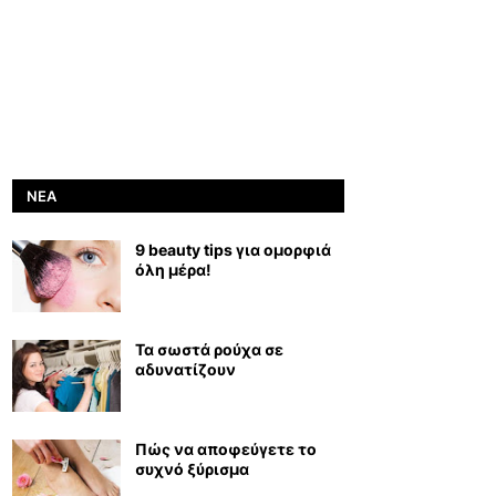
ΝΈΑ
9 beauty tips για ομορφιά
όλη μέρα!
Τα σωστά ρούχα σε
αδυνατίζουν
Πώς να αποφεύγετε το
συχνό ξύρισμα