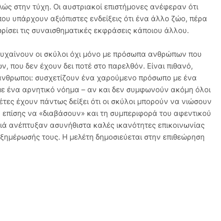
ώς στην τύχη. Οι αυστριακοί επιστήμονες ανέφεραν ότι
που υπάρχουν αξιόπιστες ενδείξεις ότι ένα άλλο ζώο, πέρα
ρίσει τις συναισθηματικές εκφράσεις κάποιου άλλου.
τυχαίνουν οι σκύλοι όχι μόνο με πρόσωπα ανθρώπων που
, που δεν έχουν δει ποτέ στο παρελθόν. Είναι πιθανό,
οι άνθρωποι: συσχετίζουν ένα χαρούμενο πρόσωπο με ένα
ε ένα αρνητικό νόημα – αν και δεν συμφωνούν ακόμη όλοι
έτες έχουν πάντως δείξει ότι οι σκύλοι μπορούν να νιώσουν
 επίσης να «διαβάσουν» και τη συμπεριφορά του αφεντικού
υλιά ανέπτυξαν ασυνήθιστα καλές ικανότητες επικοινωνίας
ξημέρωσής τους. Η μελέτη δημοσιεύεται στην επιθεώρηση