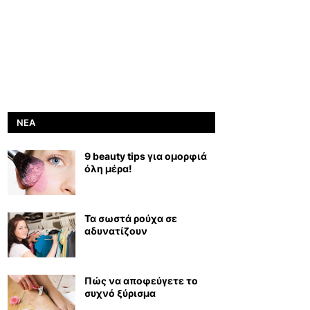
ΝΈΑ
9 beauty tips για ομορφιά
όλη μέρα!
Τα σωστά ρούχα σε
αδυνατίζουν
Πώς να αποφεύγετε το
συχνό ξύρισμα