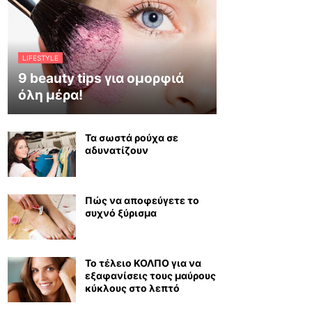
LIFESTYLE
9 beauty tips για ομορφιά
όλη μέρα!
Τα σωστά ρούχα σε
αδυνατίζουν
Πώς να αποφεύγετε το
συχνό ξύρισμα
Το τέλειο ΚΟΛΠΟ για να
εξαφανίσεις τους μαύρους
κύκλους στο λεπτό