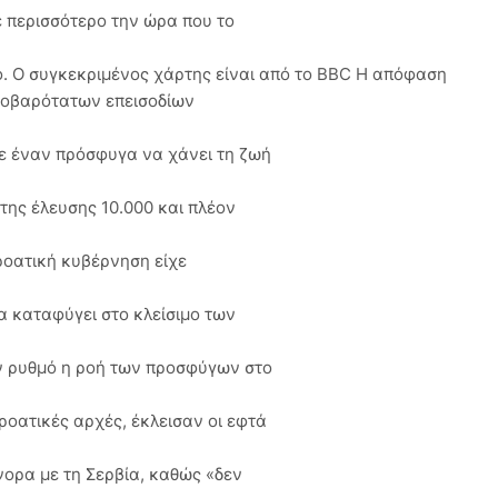
ε περισσότερο την ώρα που το
ό. Ο συγκεκριμένος χάρτης είναι από το BBC Η απόφαση
σοβαρότατων επεισοδίων
ε έναν πρόσφυγα να χάνει τη ζωή
της έλευσης 10.000 και πλέον
ροατική κυβέρνηση είχε
α καταφύγει στο κλείσιμο των
ν ρυθμό η ροή των προσφύγων στο
οατικές αρχές, έκλεισαν οι εφτά
νορα με τη Σερβία, καθώς «δεν