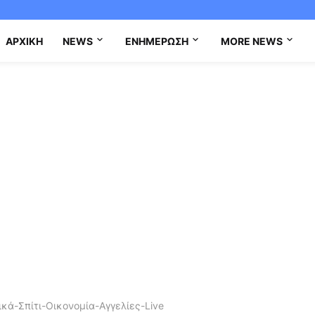
ΑΡΧΙΚΉ
NEWS
ΕΝΗΜΈΡΩΣΗ
MORE NEWS
κά-Σπίτι-Οικονομία-Αγγελίες-Live