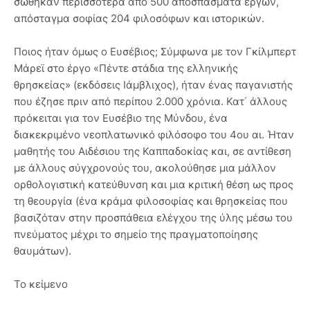
σώθηκαν περισσότερα από 500 αποσπάσματα έργων,
απόσταγμα σοφίας 204 φιλοσόφων και ιστορικών.
Ποιος ήταν όμως ο Ευσέβιος; Σύμφωνα με τον Γκίλμπερτ
Μάρεϊ στο έργο «Πέντε στάδια της ελληνικής
θρησκείας» (εκδόσεις Ιάμβλιχος), ήταν ένας παγανιστής
που έζησε πριν από περίπου 2.000 χρόνια. Κατ΄ άλλους
πρόκειται για τον Ευσέβιο της Μύνδου, ένα
διακεκριμένο νεοπλατωνικό φιλόσοφο του 4ου αι. Ήταν
μαθητής του Αιδέσιου της Καππαδοκίας και, σε αντίθεση
με άλλους σύγχρονούς του, ακολούθησε μια μάλλον
ορθολογιστική κατεύθυνση και μια κριτική θέση ως προς
τη θεουργία (ένα κράμα φιλοσοφίας και θρησκείας που
βασιζόταν στην προσπάθεια ελέγχου της ύλης μέσω του
πνεύματος μέχρι το σημείο της πραγματοποίησης
θαυμάτων).
Το κείμενο