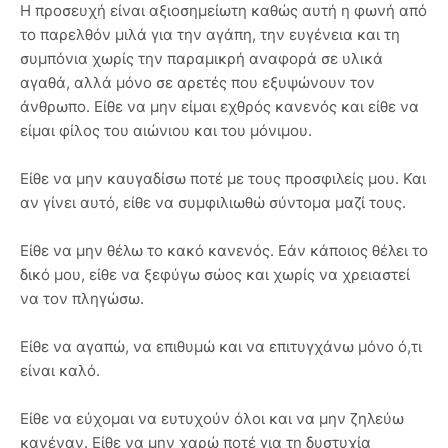
Η προσευχή είναι αξιοσημείωτη καθώς αυτή η φωνή από
το παρελθόν μιλά για την αγάπη, την ευγένεια και τη
συμπόνια χωρίς την παραμικρή αναφορά σε υλικά
αγαθά, αλλά μόνο σε αρετές που εξυψώνουν τον
άνθρωπο. Είθε να μην είμαι εχθρός κανενός και είθε να
είμαι φίλος του αιώνιου και του μόνιμου.
Είθε να μην καυγαδίσω ποτέ με τους προσφιλείς μου. Και
αν γίνει αυτό, είθε να συμφιλιωθώ σύντομα μαζί τους.
Είθε να μην θέλω το κακό κανενός. Εάν κάποιος θέλει το
δικό μου, είθε να ξεφύγω σώος και χωρίς να χρειαστεί
να τον πληγώσω.
Είθε να αγαπώ, να επιθυμώ και να επιτυγχάνω μόνο ό,τι
είναι καλό.
Είθε να εύχομαι να ευτυχούν όλοι και να μην ζηλεύω
κανέναν. Είθε να μην χαρώ ποτέ για τη δυστυχία