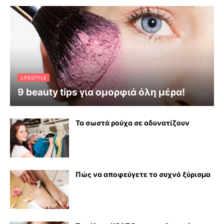
LIFESTYLE
9 beauty tips για ομορφιά όλη μέρα!
Τα σωστά ρούχα σε αδυνατίζουν
Πώς να αποφεύγετε το συχνό ξύρισμα