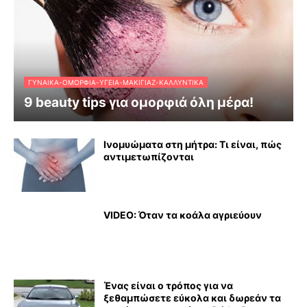
ΓΥΝΑΊΚΑ-ΟΜΟΡΦΙΆ-ΥΓΕΊΑ-ΜΑΚΙΓΙΆΖ-ΚΑΛΛΥΝΤΙΚΆ
9 beauty tips για ομορφιά όλη μέρα!
Ινομυώματα στη μήτρα: Τι είναι, πώς
αντιμετωπίζονται
VIDEO: Όταν τα κοάλα αγριεύουν
Ένας είναι ο τρόπος για να
ξεθαμπώσετε εύκολα και δωρεάν τα