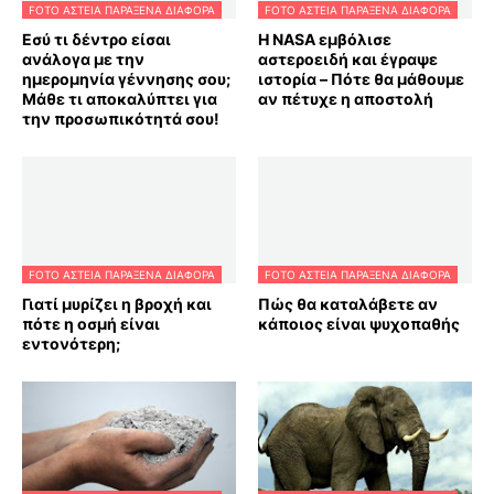
FOTO ΑΣΤΕΙΑ ΠΑΡΑΞΕΝΑ ΔΙΑΦΟΡΑ
FOTO ΑΣΤΕΙΑ ΠΑΡΑΞΕΝΑ ΔΙΑΦΟΡΑ
Εσύ τι δέντρο είσαι
Η NASA εμβόλισε
ανάλογα με την
αστεροειδή και έγραψε
ημερομηνία γέννησης σου;
ιστορία – Πότε θα μάθουμε
Μάθε τι αποκαλύπτει για
αν πέτυχε η αποστολή
την προσωπικότητά σου!
FOTO ΑΣΤΕΙΑ ΠΑΡΑΞΕΝΑ ΔΙΑΦΟΡΑ
FOTO ΑΣΤΕΙΑ ΠΑΡΑΞΕΝΑ ΔΙΑΦΟΡΑ
Γιατί μυρίζει η βροχή και
Πώς θα καταλάβετε αν
πότε η οσμή είναι
κάποιος είναι ψυχοπαθής
εντονότερη;