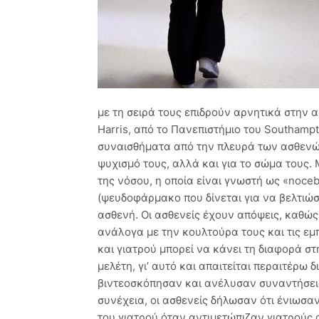
με τη σειρά τους επιδρούν αρνητικά στην α
Harris, από το Πανεπιστήμιο του Southampto
συναισθήματα από την πλευρά των ασθενών
ψυχισμό τους, αλλά και για το σώμα τους.
της νόσου, η οποία είναι γνωστή ως «noceb
(ψευδοφάρμακο που δίνεται για να βελτιώσ
ασθενή. Οι ασθενείς έχουν απόψεις, καθώς
ανάλογα με την κουλτούρα τους και τις εμ
και γιατρού μπορεί να κάνει τη διαφορά στ
μελέτη, γι’ αυτό και απαιτείται περαιτέρω
βιντεοσκόπησαν και ανέλυσαν συναντήσεις
συνέχεια, οι ασθενείς δήλωσαν ότι ένιωσα
του γιατρού όταν αντιμετώπιζαν γιατρούς 