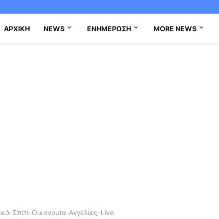
ΑΡΧΙΚΉ
NEWS
ΕΝΗΜΈΡΩΣΗ
MORE NEWS
κά-Σπίτι-Οικονομία-Αγγελίες-Live