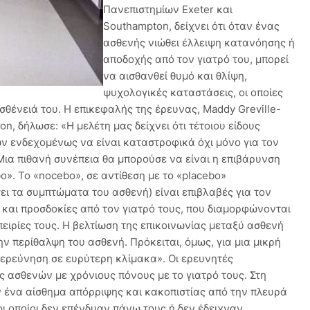
Πανεπιστημίων Exeter και
Southampton, δείχνει ότι όταν ένας
ασθενής νιώθει έλλειψη κατανόησης ή
αποδοχής από τον γιατρό του, μπορεί
να αισθανθεί θυμό και θλίψη,
ψυχολογικές καταστάσεις, οι οποίες
σθένειά του. Η επικεφαλής της έρευνας, Maddy Greville-
n, δήλωσε: «Η μελέτη μας δείχνει ότι τέτοιου είδους
 ενδεχομένως να είναι καταστροφικά όχι μόνο για τον
 Μια πιθανή συνέπεια θα μπορούσε να είναι η επιβάρυνση
o». Το «nocebo», σε αντίθεση με το «placebo»
ει τα συμπτώματα του ασθενή) είναι επιβλαβές για τον
 και προσδοκίες από τον γιατρό τους, που διαμορφώνονται
πειρίες τους. Η βελτίωση της επικοινωνίας μεταξύ ασθενή
ην περίθαλψη του ασθενή. Πρόκειται, όμως, για μια μικρή
 διερεύνηση σε ευρύτερη κλίμακα». Οι ερευνητές
 ασθενών με χρόνιους πόνους με το γιατρό τους. Στη
ν ένα αίσθημα απόρριψης και κακοπιστίας από την πλευρά
οι οποίοι δεν επένδυαν πάνω τους ή δεν έδειχναν