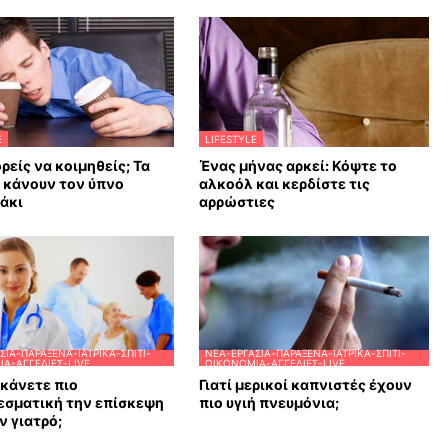
E
LIFESTYLE
ρείς να κοιμηθείς; Τα
Ένας μήνας αρκεί: Κόψτε το
υ κάνουν τον ύπνο
αλκοόλ και κερδίστε τις
άκι
αρρώστιες
ΣΊΑ-ΠΑΡΆΞΕΝΑ-ΙΑΤΡΙΚΆ-ΣΠΊΤΙ-
ΝΈΑ-ΕΡΓΑΣΊΑ-ΠΑΡΆΞΕΝΑ-ΙΑΤΡΙΚΆ-ΣΠΊΤΙ-
Α-ΑΓΓΕΛΊΕΣ-LIVE
ΟΙΚΟΝΟΜΊΑ-ΑΓΓΕΛΊΕΣ-LIVE
κάνετε πιο
Γιατί μερικοί καπνιστές έχουν
εσματική την επίσκεψη
πιο υγιή πνευμόνια;
ν γιατρό;