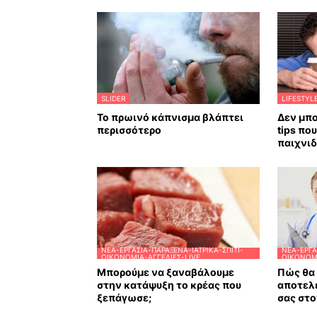
SLIDER
LIFESTYL
Το πρωινό κάπνισμα βλάπτει
Δεν μπο
περισσότερο
tips πο
παιχνιδ
ΝΈΑ-ΕΡΓΑΣΊΑ-ΠΑΡΆΞΕΝΑ-ΙΑΤΡΙΚΆ-ΣΠΊΤΙ-
ΝΈΑ-ΕΡΓΑ
ΟΙΚΟΝΟΜΊΑ-ΑΓΓΕΛΊΕΣ-LIVE
ΟΙΚΟΝΟΜΊ
Μπορούμε να ξαναβάλουμε
Πώς θα 
στην κατάψυξη το κρέας που
αποτελ
ξεπάγωσε;
σας στο