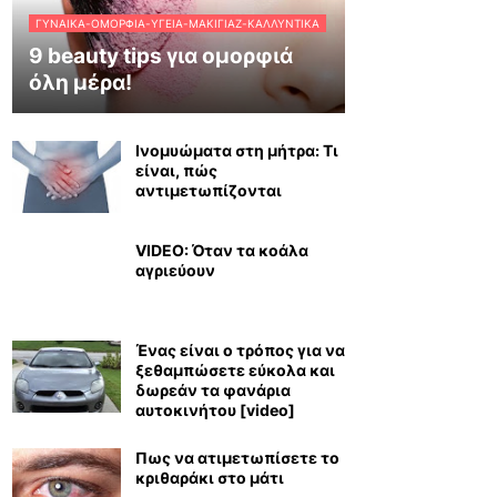
ΓΥΝΑΊΚΑ-ΟΜΟΡΦΙΆ-ΥΓΕΊΑ-ΜΑΚΙΓΙΆΖ-ΚΑΛΛΥΝΤΙΚΆ
9 beauty tips για ομορφιά
όλη μέρα!
Ινομυώματα στη μήτρα: Τι
είναι, πώς
αντιμετωπίζονται
VIDEO: Όταν τα κοάλα
αγριεύουν
Ένας είναι ο τρόπος για να
ξεθαμπώσετε εύκολα και
δωρεάν τα φανάρια
αυτοκινήτου [video]
Πως να ατιμετωπίσετε το
κριθαράκι στο μάτι