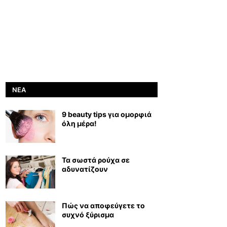
ΝΈΑ
9 beauty tips για ομορφιά
όλη μέρα!
Τα σωστά ρούχα σε
αδυνατίζουν
Πώς να αποφεύγετε το
συχνό ξύρισμα