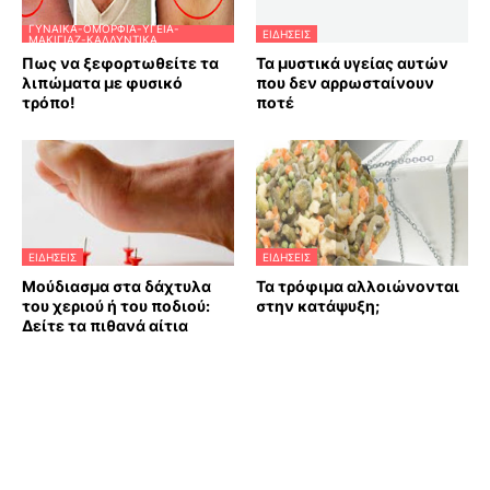
ΓΥΝΑΊΚΑ-ΟΜΟΡΦΙΆ-ΥΓΕΊΑ-
ΕΙΔΗΣΕΙΣ
ΜΑΚΙΓΙΆΖ-ΚΑΛΛΥΝΤΙΚΆ
Πως να ξεφορτωθείτε τα
Τα μυστικά υγείας αυτών
λιπώματα με φυσικό
που δεν αρρωσταίνουν
τρόπο!
ποτέ
ΕΙΔΗΣΕΙΣ
ΕΙΔΗΣΕΙΣ
Μούδιασμα στα δάχτυλα
Τα τρόφιμα αλλοιώνονται
του χεριού ή του ποδιού:
στην κατάψυξη;
Δείτε τα πιθανά αίτια