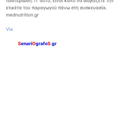
παστερίωση. Γι΄ αυτό, είναι καλό να διαβάζετε την
ετικέτα του παραγωγού πάνω στη συσκευασία.
mednutrition.gr
Via
S
enari
O
grafo
S
.
gr