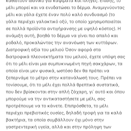
καθιστούν ιδανικό για καψίματα και πληγές. Επίσης, το
μέλι μπορεί και να ενυδατώσει το δέρμα. Αναμιγνύοντας
μέλι και γάλα έχετε έναν πολύ καλό συνδυασμό (το
γάλα περιέχει γαλακτικό οξύ, το οποίο χρησιμοποιείται
σε πολλά προϊόντα αντιγήρανσης με υψηλό κόστος). Η
ανάμιξη αυτή, βοηθά το δέρμα να γίνει πιο απαλό και
ροδαλό, προκαλώντας την ανανέωση των κυττάρων.
Διατροφική αξία του μελιού Όσον αφορά στα
διατροφικά πλεονεκτήματα του μελιού, έχετε υπόψη σας
ότι το μέλι είναι μια συμπυκνωμένη πηγή σακχάρων, τα
οποία είναι μεν φυσικά, ωστόσο δεν θα πρέπει να
ξεπερνάμε το μέτρο στην κατανάλωσή τους. Πρέπει να
τονίσουμε, ότι το μέλι έχει πολλά θρεπτικά συστατικά,
που δεν βρίσκονται στην απλή ζάχαρη, γι΄ αυτό και όπου
μπορούμε να την αντικαταστήσετε με μέλι, σας
προτρέπουμε να το κάνετε. Επιπρόσθετα, το μέλι
περιέχει πρεβιοτικές ουσίες, δηλαδή τροφή για τα καλά
βακτήρια, τα οποία συμβάλλουν όχι μόνο στην
γαστρεντερική υγεία, αλλά και στην πρόληψη των