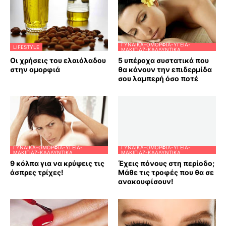
ΓΥΝΑΊΚΑ-ΟΜΟΡΦΙΆ-ΥΓΕΊΑ-
LIFESTYLE
ΜΑΚΙΓΙΆΖ-ΚΑΛΛΥΝΤΙΚΆ
Οι χρήσεις του ελαιόλαδου
5 υπέροχα συστατικά που
στην ομορφιά
θα κάνουν την επιδερμίδα
σου λαμπερή όσο ποτέ
ΓΥΝΑΊΚΑ-ΟΜΟΡΦΙΆ-ΥΓΕΊΑ-
ΓΥΝΑΊΚΑ-ΟΜΟΡΦΙΆ-ΥΓΕΊΑ-
ΜΑΚΙΓΙΆΖ-ΚΑΛΛΥΝΤΙΚΆ
ΜΑΚΙΓΙΆΖ-ΚΑΛΛΥΝΤΙΚΆ
9 κόλπα για να κρύψεις τις
Έχεις πόνους στη περίοδο;
άσπρες τρίχες!
Μάθε τις τροφές που θα σε
ανακουφίσουν!