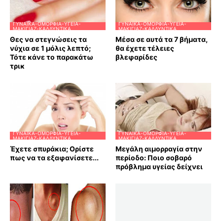
ΓΥΝΑΊΚΑ-ΟΜΟΡΦΙΆ-ΥΓΕΊΑ-
ΓΥΝΑΊΚΑ-ΟΜΟΡΦΙΆ-ΥΓΕΊΑ-
ΜΑΚΙΓΙΆΖ-ΚΑΛΛΥΝΤΙΚΆ
ΜΑΚΙΓΙΆΖ-ΚΑΛΛΥΝΤΙΚΆ
Θες να στεγνώσεις τα
Μέσα σε αυτά τα 7 βήματα,
νύχια σε 1 μόλις λεπτό;
θα έχετε τέλειες
Τότε κάνε το παρακάτω
βλεφαρίδες
τρικ
ΓΥΝΑΊΚΑ-ΟΜΟΡΦΙΆ-ΥΓΕΊΑ-
ΓΥΝΑΊΚΑ-ΟΜΟΡΦΙΆ-ΥΓΕΊΑ-
ΜΑΚΙΓΙΆΖ-ΚΑΛΛΥΝΤΙΚΆ
ΜΑΚΙΓΙΆΖ-ΚΑΛΛΥΝΤΙΚΆ
Έχετε σπυράκια; Ορίστε
Μεγάλη αιμορραγία στην
πως να τα εξαφανίσετε...
περίοδο: Ποιο σοβαρό
πρόβλημα υγείας δείχνει