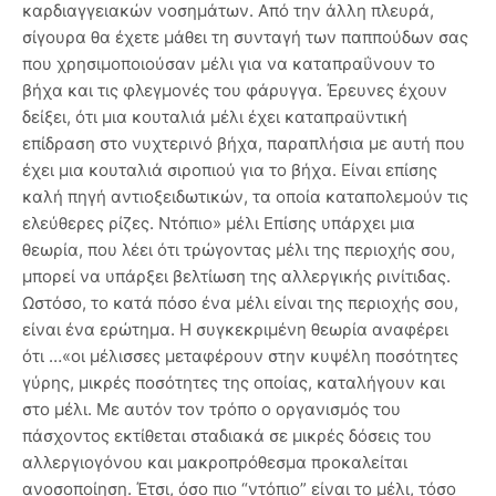
καρδιαγγειακών νοσημάτων. Από την άλλη πλευρά,
σίγουρα θα έχετε μάθει τη συνταγή των παππούδων σας
που χρησιμοποιούσαν μέλι για να καταπραΰνουν το
βήχα και τις φλεγμονές του φάρυγγα. Έρευνες έχουν
δείξει, ότι μια κουταλιά μέλι έχει καταπραϋντική
επίδραση στο νυχτερινό βήχα, παραπλήσια με αυτή που
έχει μια κουταλιά σιροπιού για το βήχα. Είναι επίσης
καλή πηγή αντιοξειδωτικών, τα οποία καταπολεμούν τις
ελεύθερες ρίζες. Ντόπιο» μέλι Επίσης υπάρχει μια
θεωρία, που λέει ότι τρώγοντας μέλι της περιοχής σου,
μπορεί να υπάρξει βελτίωση της αλλεργικής ρινίτιδας.
Ωστόσο, το κατά πόσο ένα μέλι είναι της περιοχής σου,
είναι ένα ερώτημα. Η συγκεκριμένη θεωρία αναφέρει
ότι …«οι μέλισσες μεταφέρουν στην κυψέλη ποσότητες
γύρης, μικρές ποσότητες της οποίας, καταλήγουν και
στο μέλι. Με αυτόν τον τρόπο ο οργανισμός του
πάσχοντος εκτίθεται σταδιακά σε μικρές δόσεις του
αλλεργιογόνου και μακροπρόθεσμα προκαλείται
ανοσοποίηση. Έτσι, όσο πιο “ντόπιο” είναι το μέλι, τόσο