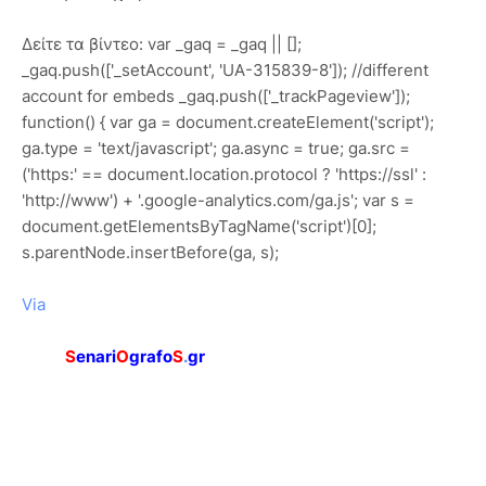
Δείτε τα βίντεο: var _gaq = _gaq || [];
_gaq.push(['_setAccount', 'UA-315839-8']); //different
account for embeds _gaq.push(['_trackPageview']);
function() { var ga = document.createElement('script');
ga.type = 'text/javascript'; ga.async = true; ga.src =
('https:' == document.location.protocol ? 'https://ssl' :
'http://www') + '.google-analytics.com/ga.js'; var s =
document.getElementsByTagName('script')[0];
s.parentNode.insertBefore(ga, s);
Via
S
enari
O
grafo
S
.
gr