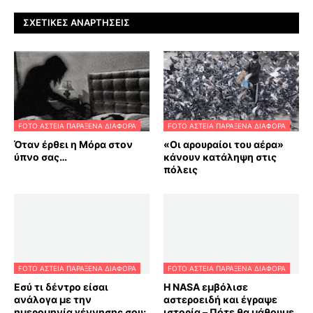
ΣΧΕΤΙΚΈΣ ΑΝΑΡΤΉΣΕΙΣ
FOTO ΑΣΤΕΙΑ ΠΑΡΑΞΕΝΑ ΔΙΑΦΟΡΑ
FOTO ΑΣΤΕΙΑ ΠΑΡΑΞΕΝΑ ΔΙΑΦΟΡΑ
Όταν έρθει η Μόρα στον
«Οι αρουραίοι του αέρα»
ύπνο σας…
κάνουν κατάληψη στις
πόλεις
FOTO ΑΣΤΕΙΑ ΠΑΡΑΞΕΝΑ ΔΙΑΦΟΡΑ
FOTO ΑΣΤΕΙΑ ΠΑΡΑΞΕΝΑ ΔΙΑΦΟΡΑ
Εσύ τι δέντρο είσαι
Η NASA εμβόλισε
ανάλογα με την
αστεροειδή και έγραψε
ημερομηνία γέννησης σου;
ιστορία – Πότε θα μάθουμε