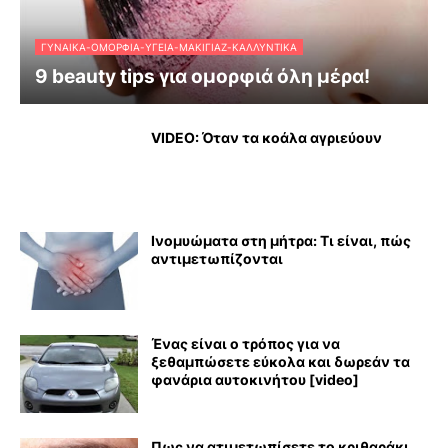
ΓΥΝΑΊΚΑ-ΟΜΟΡΦΙΆ-ΥΓΕΊΑ-ΜΑΚΙΓΙΆΖ-ΚΑΛΛΥΝΤΙΚΆ
9 beauty tips για ομορφιά όλη μέρα!
VIDEO: Όταν τα κοάλα αγριεύουν
Ινομυώματα στη μήτρα: Τι είναι, πώς
αντιμετωπίζονται
Ένας είναι ο τρόπος για να
ξεθαμπώσετε εύκολα και δωρεάν τα
φανάρια αυτοκινήτου [video]
Πως να ατιμετωπίσετε το κριθαράκι