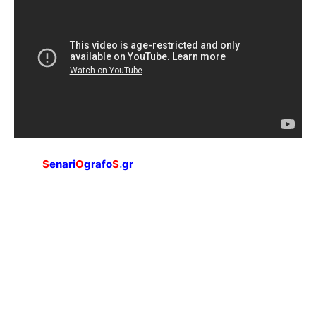
S
enari
O
grafo
S
.
gr