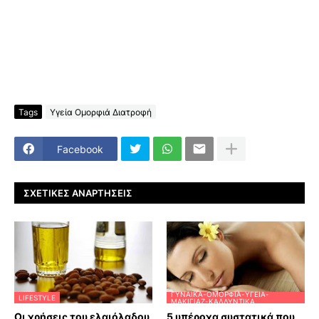
Tags
Υγεία Ομορφιά Διατροφή
Facebook
ΣΧΕΤΙΚΈΣ ΑΝΑΡΤΉΣΕΙΣ
ΓΥΝΑΊΚΑ-ΟΜΟΡΦΙΆ-ΥΓΕΊΑ-
LIFESTYLE
ΜΑΚΙΓΙΆΖ-ΚΑΛΛΥΝΤΙΚΆ
Οι χρήσεις του ελαιόλαδου
5 υπέροχα συστατικά που