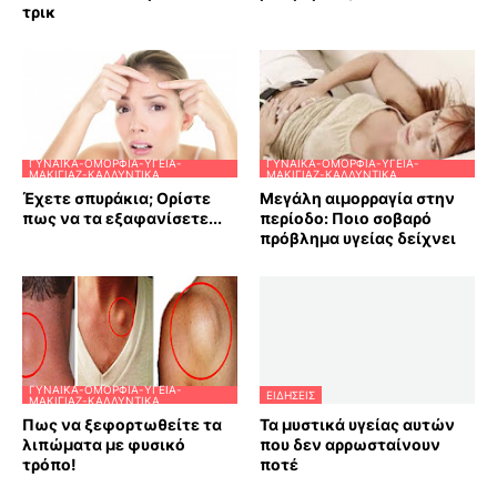
τρικ
ΓΥΝΑΊΚΑ-ΟΜΟΡΦΙΆ-ΥΓΕΊΑ-
ΓΥΝΑΊΚΑ-ΟΜΟΡΦΙΆ-ΥΓΕΊΑ-
ΜΑΚΙΓΙΆΖ-ΚΑΛΛΥΝΤΙΚΆ
ΜΑΚΙΓΙΆΖ-ΚΑΛΛΥΝΤΙΚΆ
Έχετε σπυράκια; Ορίστε
Μεγάλη αιμορραγία στην
πως να τα εξαφανίσετε...
περίοδο: Ποιο σοβαρό
πρόβλημα υγείας δείχνει
ΓΥΝΑΊΚΑ-ΟΜΟΡΦΙΆ-ΥΓΕΊΑ-
ΕΙΔΗΣΕΙΣ
ΜΑΚΙΓΙΆΖ-ΚΑΛΛΥΝΤΙΚΆ
Πως να ξεφορτωθείτε τα
Τα μυστικά υγείας αυτών
λιπώματα με φυσικό
που δεν αρρωσταίνουν
τρόπο!
ποτέ