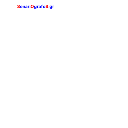
S
enari
O
grafo
S
.
gr