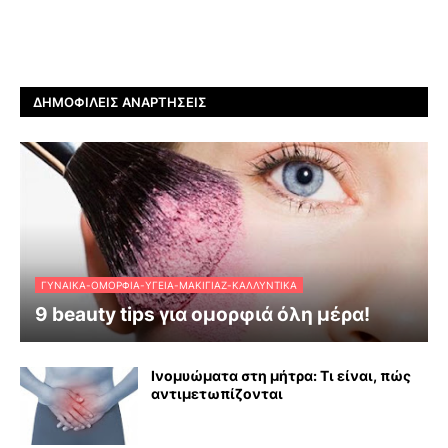
ΔΗΜΟΦΙΛΕΊΣ ΑΝΑΡΤΉΣΕΙΣ
ΓΥΝΑΊΚΑ-ΟΜΟΡΦΙΆ-ΥΓΕΊΑ-ΜΑΚΙΓΙΆΖ-ΚΑΛΛΥΝΤΙΚΆ
9 beauty tips για ομορφιά όλη μέρα!
Ινομυώματα στη μήτρα: Τι είναι, πώς
αντιμετωπίζονται