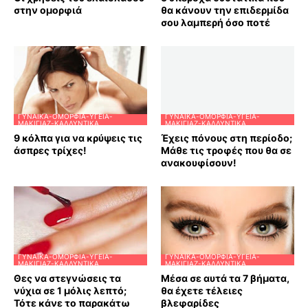
στην ομορφιά
θα κάνουν την επιδερμίδα
σου λαμπερή όσο ποτέ
ΓΥΝΑΊΚΑ-ΟΜΟΡΦΙΆ-ΥΓΕΊΑ-
ΓΥΝΑΊΚΑ-ΟΜΟΡΦΙΆ-ΥΓΕΊΑ-
ΜΑΚΙΓΙΆΖ-ΚΑΛΛΥΝΤΙΚΆ
ΜΑΚΙΓΙΆΖ-ΚΑΛΛΥΝΤΙΚΆ
9 κόλπα για να κρύψεις τις
Έχεις πόνους στη περίοδο;
άσπρες τρίχες!
Μάθε τις τροφές που θα σε
ανακουφίσουν!
ΓΥΝΑΊΚΑ-ΟΜΟΡΦΙΆ-ΥΓΕΊΑ-
ΓΥΝΑΊΚΑ-ΟΜΟΡΦΙΆ-ΥΓΕΊΑ-
ΜΑΚΙΓΙΆΖ-ΚΑΛΛΥΝΤΙΚΆ
ΜΑΚΙΓΙΆΖ-ΚΑΛΛΥΝΤΙΚΆ
Θες να στεγνώσεις τα
Μέσα σε αυτά τα 7 βήματα,
νύχια σε 1 μόλις λεπτό;
θα έχετε τέλειες
Τότε κάνε το παρακάτω
βλεφαρίδες