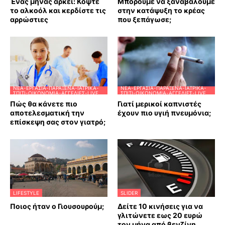
Ένας μήνας αρκεί: Κόψτε
Μπορούμε να ξαναβάλουμε
το αλκοόλ και κερδίστε τις
στην κατάψυξη το κρέας
αρρώστιες
που ξεπάγωσε;
ΝΈΑ-ΕΡΓΑΣΊΑ-ΠΑΡΆΞΕΝΑ-ΙΑΤΡΙΚΆ-
ΝΈΑ-ΕΡΓΑΣΊΑ-ΠΑΡΆΞΕΝΑ-ΙΑΤΡΙΚΆ-
ΣΠΊΤΙ-ΟΙΚΟΝΟΜΊΑ-ΑΓΓΕΛΊΕΣ-LIVE
ΣΠΊΤΙ-ΟΙΚΟΝΟΜΊΑ-ΑΓΓΕΛΊΕΣ-LIVE
Πώς θα κάνετε πιο
Γιατί μερικοί καπνιστές
αποτελεσματική την
έχουν πιο υγιή πνευμόνια;
επίσκεψη σας στον γιατρό;
LIFESTYLE
SLIDER
Ποιος ήταν ο Γιουσουρούμ;
Δείτε 10 κινήσεις για να
γλιτώνετε εως 20 ευρώ
τον μήνα από βενζίνη