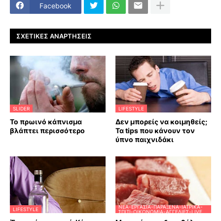
Facebook
ΣΧΕΤΙΚΈΣ ΑΝΑΡΤΉΣΕΙΣ
SLIDER
LIFESTYLE
Το πρωινό κάπνισμα
Δεν μπορείς να κοιμηθείς;
βλάπτει περισσότερο
Τα tips που κάνουν τον
ύπνο παιχνιδάκι
ΝΈΑ-ΕΡΓΑΣΊΑ-ΠΑΡΆΞΕΝΑ-ΙΑΤΡΙΚΆ-
LIFESTYLE
ΣΠΊΤΙ-ΟΙΚΟΝΟΜΊΑ-ΑΓΓΕΛΊΕΣ-LIVE