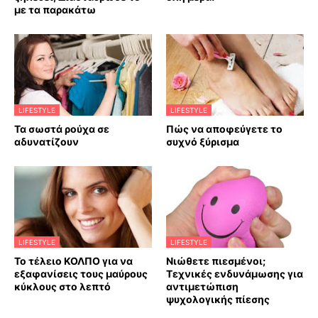
με τα παρακάτω
LIFESTYLE
LIFESTYLE
Τα σωστά ρούχα σε
Πώς να αποφεύγετε το
αδυνατίζουν
συχνό ξύρισμα
LIFESTYLE
LIFESTYLE
Το τέλειο ΚΟΛΠΟ για να
Νιώθετε πιεσμένοι;
εξαφανίσεις τους μαύρους
Τεχνικές ενδυνάμωσης για
κύκλους στο λεπτό
αντιμετώπιση
ψυχολογικής πίεσης