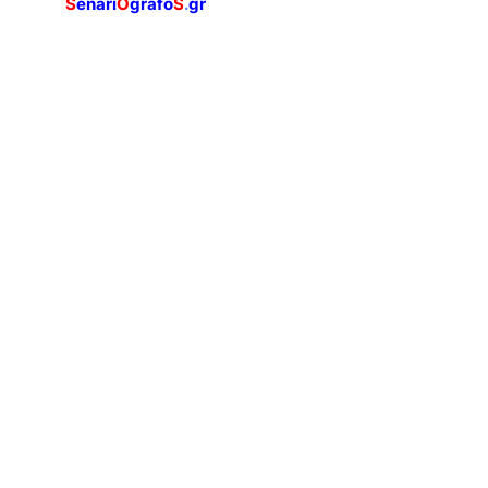
S
enari
O
grafo
S
.
gr