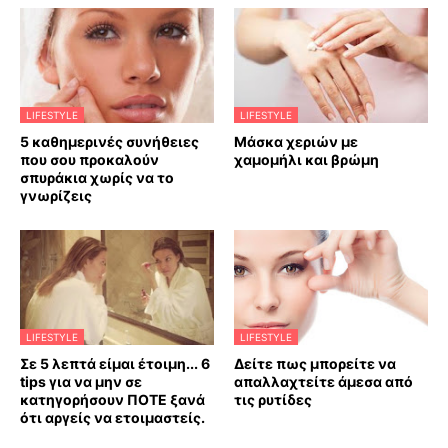
LIFESTYLE
LIFESTYLE
5 καθημερινές συνήθειες
Mάσκα χεριών με
που σου προκαλούν
χαμομήλι και βρώμη
σπυράκια χωρίς να το
γνωρίζεις
LIFESTYLE
LIFESTYLE
Σε 5 λεπτά είμαι έτοιμη... 6
Δείτε πως μπορείτε να
tips για να μην σε
απαλλαχτείτε άμεσα από
κατηγορήσουν ΠΟΤΕ ξανά
τις ρυτίδες
ότι αργείς να ετοιμαστείς.