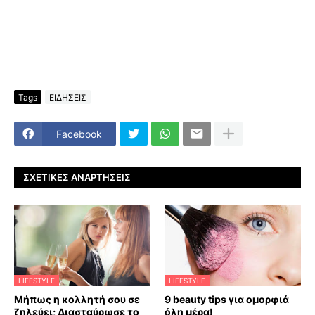
Tags
ΕΙΔΗΣΕΙΣ
Facebook
ΣΧΕΤΙΚΈΣ ΑΝΑΡΤΉΣΕΙΣ
LIFESTYLE
LIFESTYLE
Μήπως η κολλητή σου σε
9 beauty tips για ομορφιά
ζηλεύει; Διασταύρωσε το
όλη μέρα!