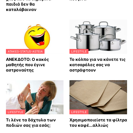
παιδιά δεν θα
καταλάβαιναν
ATAKES-STATUS-ASTEIA
LIFESTYLE
ΑΝΕΚΔΟΤΟ: Ο κακός
Το κόλπο για να κάνετε τις
μαθητής που έγινε
κατσαρόλες σας να
αστροναύτης
αστράφτουν
LIFESTYLE
LIFESTYLE
Τι λένε τα δάχτυλα των
Χρησιμοποιείστε τα φίλτρα
ποδιών σας για εσάς;
του καφέ...αλλιώς