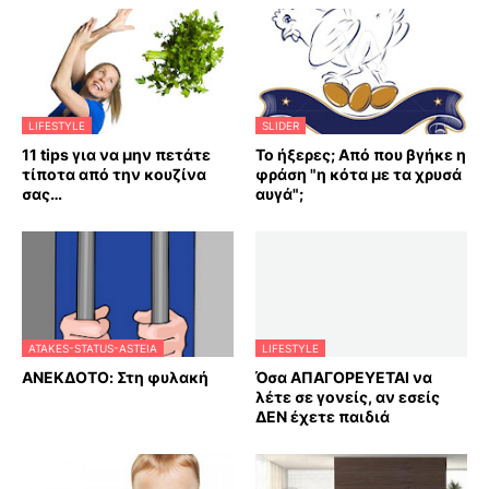
LIFESTYLE
SLIDER
11 tips για να μην πετάτε
Το ήξερες; Από που βγήκε η
τίποτα από την κουζίνα
φράση "η κότα με τα χρυσά
σας…
αυγά";
ATAKES-STATUS-ASTEIA
LIFESTYLE
ΑΝΕΚΔΟΤΟ: Στη φυλακή
Όσα ΑΠΑΓΟΡΕΥΕΤΑΙ να
λέτε σε γονείς, αν εσείς
ΔΕΝ έχετε παιδιά