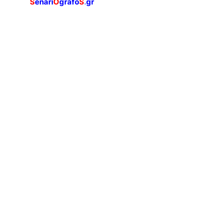
S
enari
O
grafo
S
.
gr