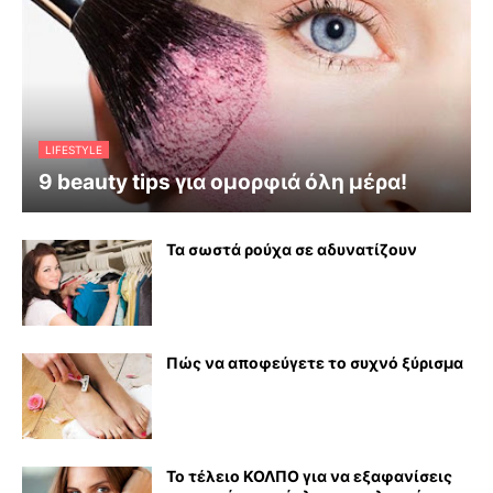
LIFESTYLE
9 beauty tips για ομορφιά όλη μέρα!
Τα σωστά ρούχα σε αδυνατίζουν
Πώς να αποφεύγετε το συχνό ξύρισμα
Το τέλειο ΚΟΛΠΟ για να εξαφανίσεις