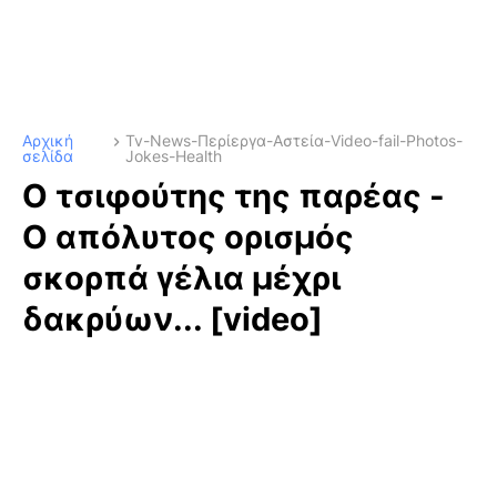
Αρχική
Tv-News-Περίεργα-Αστεία-Video-fail-Photos-
σελίδα
Jokes-Health
Ο τσιφούτης της παρέας -
O απόλυτος ορισμός
σκορπά γέλια μέχρι
δακρύων... [video]