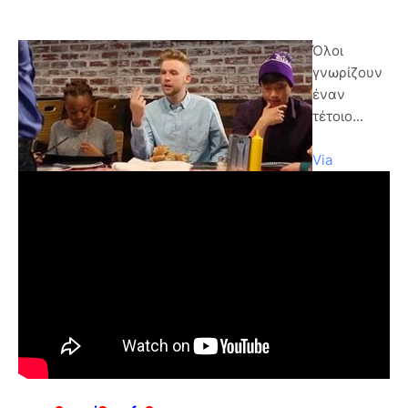
Όλοι
γνωρίζουν
έναν
τέτοιο...
Via