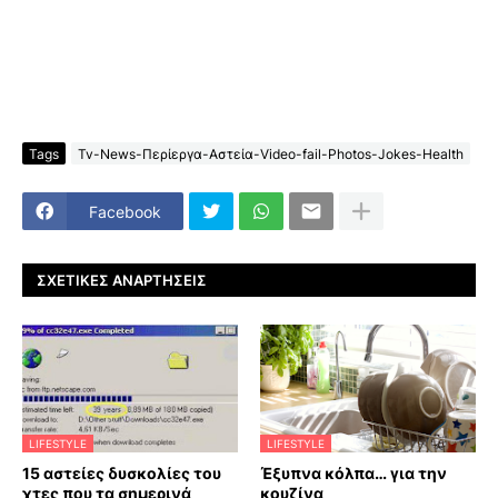
Tags
Tv-News-Περίεργα-Αστεία-Video-fail-Photos-Jokes-Health
Facebook
ΣΧΕΤΙΚΈΣ ΑΝΑΡΤΉΣΕΙΣ
LIFESTYLE
LIFESTYLE
15 αστείες δυσκολίες του
Έξυπνα κόλπα… για την
χτες που τα σημερινά
κουζίνα