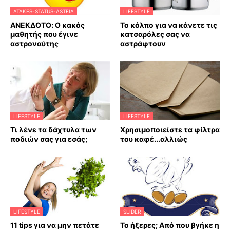
ATAKES-STATUS-ASTEIA
LIFESTYLE
ΑΝΕΚΔΟΤΟ: Ο κακός
Το κόλπο για να κάνετε τις
μαθητής που έγινε
κατσαρόλες σας να
αστροναύτης
αστράφτουν
LIFESTYLE
LIFESTYLE
Τι λένε τα δάχτυλα των
Χρησιμοποιείστε τα φίλτρα
ποδιών σας για εσάς;
του καφέ...αλλιώς
LIFESTYLE
SLIDER
11 tips για να μην πετάτε
Το ήξερες; Από που βγήκε η