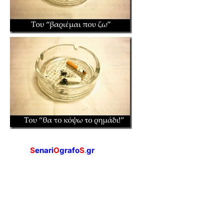
S
enari
O
grafo
S
.
gr