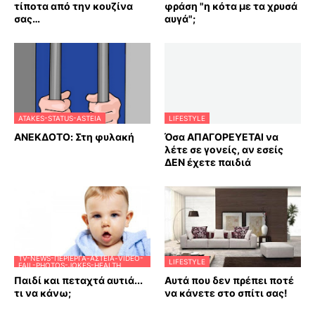
τίποτα από την κουζίνα
φράση "η κότα με τα χρυσά
σας…
αυγά";
ATAKES-STATUS-ASTEIA
LIFESTYLE
ΑΝΕΚΔΟΤΟ: Στη φυλακή
Όσα ΑΠΑΓΟΡΕΥΕΤΑΙ να
λέτε σε γονείς, αν εσείς
ΔΕΝ έχετε παιδιά
TV-NEWS-ΠΕΡΊΕΡΓΑ-ΑΣΤΕΊΑ-VIDEO-
LIFESTYLE
FAIL-PHOTOS-JOKES-HEALTH
Παιδί και πεταχτά αυτιά...
Αυτά που δεν πρέπει ποτέ
τι να κάνω;
να κάνετε στο σπίτι σας!