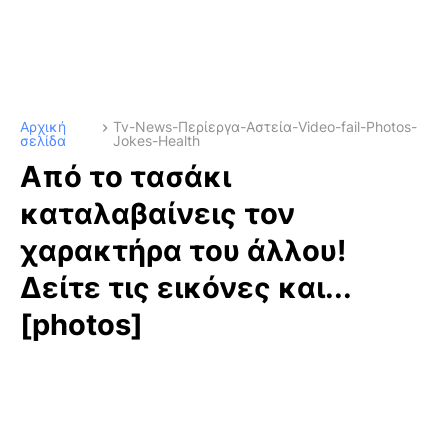
Αρχική
Tv-News-Περίεργα-Αστεία-Video-fail-Photos-
σελίδα
Jokes-Health
Από το τασάκι
καταλαβαίνεις τον
χαρακτήρα του άλλου!
Δείτε τις εικόνες και...
[photos]