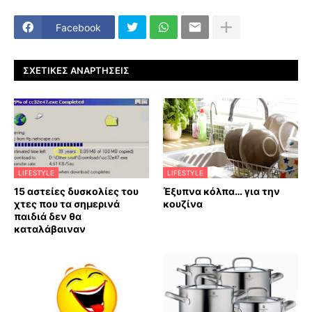
Facebook
ΣΧΕΤΙΚΈΣ ΑΝΑΡΤΉΣΕΙΣ
LIFESTYLE
LIFESTYLE
15 αστείες δυσκολίες του
Έξυπνα κόλπα… για την
χτες που τα σημερινά
κουζίνα
παιδιά δεν θα
καταλάβαιναν