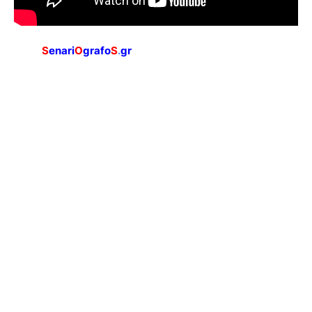
S
enari
O
grafo
S
.
gr