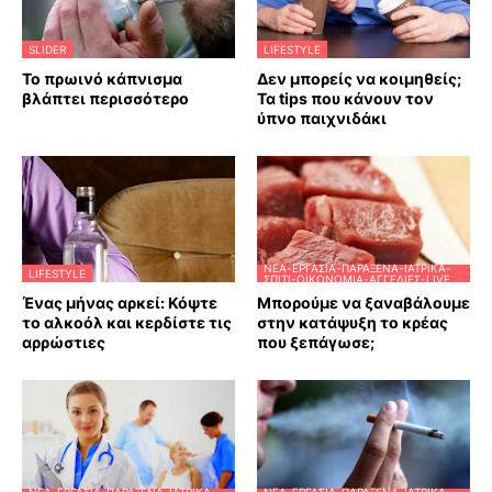
SLIDER
LIFESTYLE
Το πρωινό κάπνισμα
Δεν μπορείς να κοιμηθείς;
βλάπτει περισσότερο
Τα tips που κάνουν τον
ύπνο παιχνιδάκι
ΝΈΑ-ΕΡΓΑΣΊΑ-ΠΑΡΆΞΕΝΑ-ΙΑΤΡΙΚΆ-
LIFESTYLE
ΣΠΊΤΙ-ΟΙΚΟΝΟΜΊΑ-ΑΓΓΕΛΊΕΣ-LIVE
Ένας μήνας αρκεί: Κόψτε
Μπορούμε να ξαναβάλουμε
το αλκοόλ και κερδίστε τις
στην κατάψυξη το κρέας
αρρώστιες
που ξεπάγωσε;