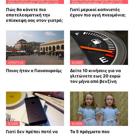
ΝΈΑ-ΕΡΓΑΣΊΑ-ΠΑΡΆΞΕΝΑ-ΙΑΤΡΙΚΆ-
ΝΈΑ-ΕΡΓΑΣΊΑ-ΠΑΡΆΞΕΝΑ-ΙΑΤΡΙΚΆ-
ΣΠΊΤΙ-ΟΙΚΟΝΟΜΊΑ-ΑΓΓΕΛΊΕΣ-LIVE
ΣΠΊΤΙ-ΟΙΚΟΝΟΜΊΑ-ΑΓΓΕΛΊΕΣ-LIVE
Πώς θα κάνετε πιο
Γιατί μερικοί καπνιστές
αποτελεσματική την
έχουν πιο υγιή πνευμόνια;
επίσκεψη σας στον γιατρό;
LIFESTYLE
SLIDER
Ποιος ήταν ο Γιουσουρούμ;
Δείτε 10 κινήσεις για να
γλιτώνετε εως 20 ευρώ
τον μήνα από βενζίνη
SLIDER
SLIDER
Γιατί δεν πρέπει ποτέ να
Τα 5 πράγματα που