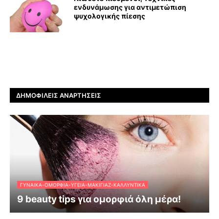
ενδυνάμωσης για αντιμετώπιση
ψυχολογικής πίεσης
ΔΗΜΟΦΙΛΕΊΣ ΑΝΑΡΤΉΣΕΙΣ
ΓΥΝΑΊΚΑ-ΟΜΟΡΦΙΆ-ΥΓΕΊΑ-ΜΑΚΙΓΙΆΖ-ΚΑΛΛΥΝΤΙΚΆ
9 beauty tips για ομορφιά όλη μέρα!