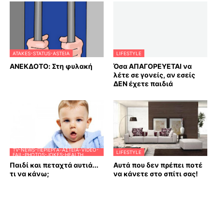
ATAKES-STATUS-ASTEIA
LIFESTYLE
ΑΝΕΚΔΟΤΟ: Στη φυλακή
Όσα ΑΠΑΓΟΡΕΥΕΤΑΙ να
λέτε σε γονείς, αν εσείς
ΔΕΝ έχετε παιδιά
TV-NEWS-ΠΕΡΊΕΡΓΑ-ΑΣΤΕΊΑ-VIDEO-
LIFESTYLE
FAIL-PHOTOS-JOKES-HEALTH
Παιδί και πεταχτά αυτιά...
Αυτά που δεν πρέπει ποτέ
τι να κάνω;
να κάνετε στο σπίτι σας!