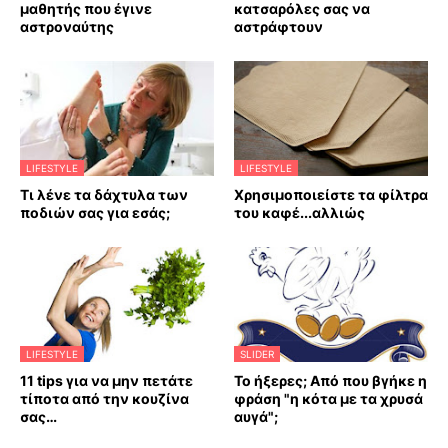
μαθητής που έγινε
κατσαρόλες σας να
αστροναύτης
αστράφτουν
LIFESTYLE
LIFESTYLE
Τι λένε τα δάχτυλα των
Χρησιμοποιείστε τα φίλτρα
ποδιών σας για εσάς;
του καφέ...αλλιώς
LIFESTYLE
SLIDER
11 tips για να μην πετάτε
Το ήξερες; Από που βγήκε η
τίποτα από την κουζίνα
φράση "η κότα με τα χρυσά
σας…
αυγά";