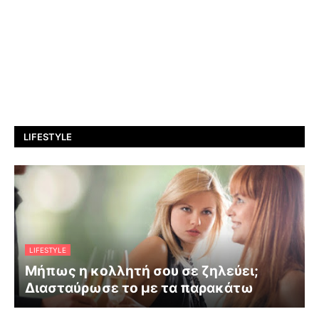
LIFESTYLE
LIFESTYLE
Μήπως η κολλητή σου σε ζηλεύει;
Διασταύρωσε το με τα παρακάτω