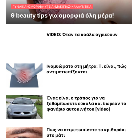
ΓΥΝΑΊΚΑ-ΟΜΟΡΦΙΆ-ΥΓΕΊΑ-ΜΑΚΙΓΙΆΖ-ΚΑΛΛΥΝΤΙΚΆ
9 beauty tips για ομορφιά όλη μέρα!
VIDEO: Όταν τα κοάλα αγριεύουν
Ινομυώματα στη μήτρα: Τι είναι, πώς
αντιμετωπίζονται
Ένας είναι ο τρόπος για να
ξεθαμπώσετε εύκολα και δωρεάν τα
φανάρια αυτοκινήτου [video]
Πως να ατιμετωπίσετε το κριθαράκι
στο μάτι