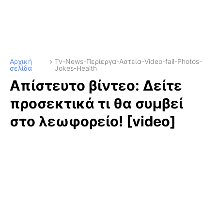
Αρχική
Tv-News-Περίεργα-Αστεία-Video-fail-Photos-
σελίδα
Jokes-Health
Απίστευτο βίντεο: Δείτε
προσεκτικά τι θα συμβεί
στο λεωφορείο! [video]