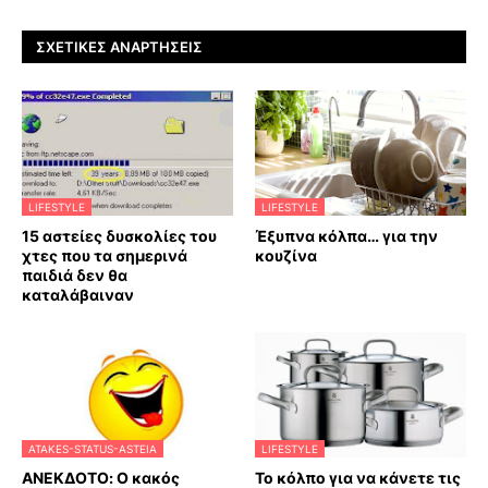
ΣΧΕΤΙΚΈΣ ΑΝΑΡΤΉΣΕΙΣ
LIFESTYLE
LIFESTYLE
15 αστείες δυσκολίες του
Έξυπνα κόλπα… για την
χτες που τα σημερινά
κουζίνα
παιδιά δεν θα
καταλάβαιναν
ATAKES-STATUS-ASTEIA
LIFESTYLE
ΑΝΕΚΔΟΤΟ: Ο κακός
Το κόλπο για να κάνετε τις