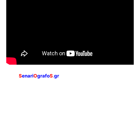
S
enari
O
grafo
S
.
gr