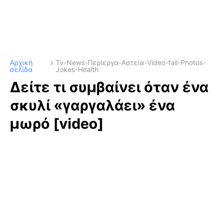
Αρχική
Tv-News-Περίεργα-Αστεία-Video-fail-Photos-
σελίδα
Jokes-Health
Δείτε τι συμβαίνει όταν ένα
σκυλί «γαργαλάει» ένα
μωρό [video]