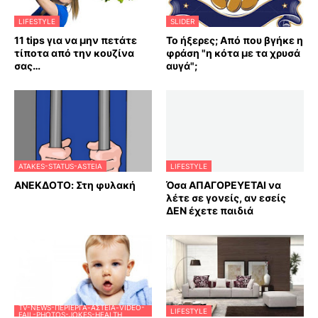
LIFESTYLE
SLIDER
11 tips για να μην πετάτε
Το ήξερες; Από που βγήκε η
τίποτα από την κουζίνα
φράση "η κότα με τα χρυσά
σας…
αυγά";
ATAKES-STATUS-ASTEIA
LIFESTYLE
ΑΝΕΚΔΟΤΟ: Στη φυλακή
Όσα ΑΠΑΓΟΡΕΥΕΤΑΙ να
λέτε σε γονείς, αν εσείς
ΔΕΝ έχετε παιδιά
TV-NEWS-ΠΕΡΊΕΡΓΑ-ΑΣΤΕΊΑ-VIDEO-
LIFESTYLE
FAIL-PHOTOS-JOKES-HEALTH