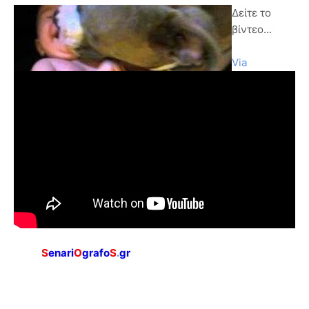
Δείτε το
βίντεο...
Via
S
enari
O
grafo
S
.
gr