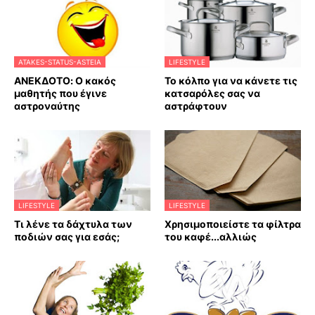
ATAKES-STATUS-ASTEIA
LIFESTYLE
ΑΝΕΚΔΟΤΟ: Ο κακός
Το κόλπο για να κάνετε τις
μαθητής που έγινε
κατσαρόλες σας να
αστροναύτης
αστράφτουν
LIFESTYLE
LIFESTYLE
Τι λένε τα δάχτυλα των
Χρησιμοποιείστε τα φίλτρα
ποδιών σας για εσάς;
του καφέ...αλλιώς