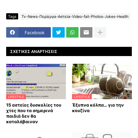
Tags
Tv-News-Περίεργα-Αστεία-Video-fail-Photos-Jokes-Health
Facebook
ΣΧΕΤΙΚΈΣ ΑΝΑΡΤΉΣΕΙΣ
LIFESTYLE
LIFESTYLE
15 αστείες δυσκολίες του
Έξυπνα κόλπα… για την
χτες που τα σημερινά
κουζίνα
παιδιά δεν θα
καταλάβαιναν