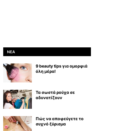
ΝΈΑ
9 beauty tips για ομορφιά
όλη μέρα!
Τα σωστά ρούχα σε
αδυνατίζουν
Πώς να αποφεύγετε το
συχνό ξύρισμα