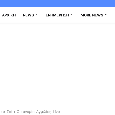
ΑΡΧΙΚΉ
NEWS
ΕΝΗΜΈΡΩΣΗ
MORE NEWS
κά-Σπίτι-Οικονομία-Αγγελίες-Live