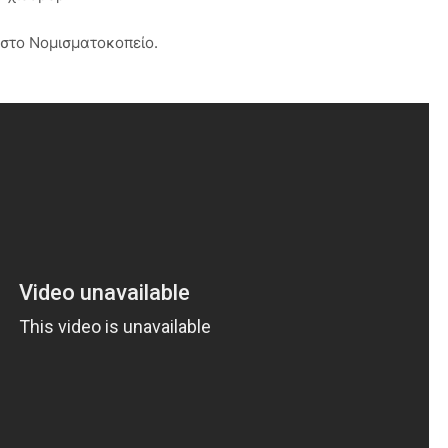
 στο Νομισματοκοπείο.