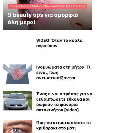
ΓΥΝΑΊΚΑ-ΟΜΟΡΦΙΆ-ΥΓΕΊΑ-ΜΑΚΙΓΙΆΖ-ΚΑΛΛΥΝΤΙΚΆ
9 beauty tips για ομορφιά
όλη μέρα!
VIDEO: Όταν τα κοάλα
αγριεύουν
Ινομυώματα στη μήτρα: Τι
είναι, πώς
αντιμετωπίζονται
Ένας είναι ο τρόπος για να
ξεθαμπώσετε εύκολα και
δωρεάν τα φανάρια
αυτοκινήτου [video]
Πως να ατιμετωπίσετε το
κριθαράκι στο μάτι