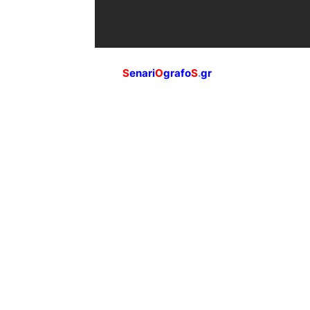
S
enari
O
grafo
S
.
gr