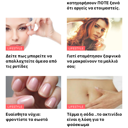
κατηγορήσουν ΠΟΤΕ ξανά
ότι αργείς να ετοιμαστείς.
LIFESTYLE
LIFESTYLE
Δείτε πως μπορείτε να
Γιατί σταμάτησαν ξαφνικά
απαλλαχτείτε άμεσα από
να μακραίνουν τα μαλλιά
τις ρυτίδες
σου;
LIFESTYLE
LIFESTYLE
Ευαίσθητα νύχια:
Τέρμα η σόδα ..το ακτινίδιο
φροντίστε τα σωστά
είναι η λύση για το
φούσκωμα