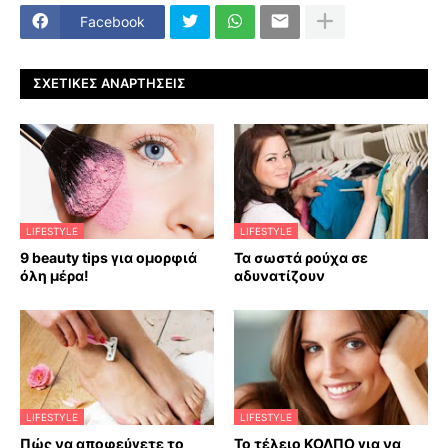
Facebook
ΣΧΕΤΙΚΈΣ ΑΝΑΡΤΉΣΕΙΣ
LIFESTYLE
LIFESTYLE
9 beauty tips για ομορφιά
Τα σωστά ρούχα σε
όλη μέρα!
αδυνατίζουν
LIFESTYLE
LIFESTYLE
Πώς να αποφεύγετε το
Το τέλειο ΚΟΛΠΟ για να