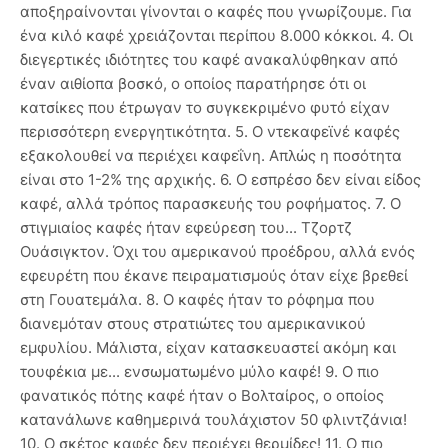
αποξηραίνονται γίνονται ο καφές που γνωρίζουμε. Για
ένα κιλό καφέ χρειάζονται περίπου 8.000 κόκκοι. 4. Οι
διεγερτικές ιδιότητες του καφέ ανακαλύφθηκαν από
έναν αιθίοπα βοσκό, ο οποίος παρατήρησε ότι οι
κατσίκες που έτρωγαν το συγκεκριμένο φυτό είχαν
περισσότερη ενεργητικότητα. 5. Ο ντεκαφεϊνέ καφές
εξακολουθεί να περιέχει καφεΐνη. Απλώς η ποσότητα
είναι στο 1-2% της αρχικής. 6. Ο εσπρέσο δεν είναι είδος
καφέ, αλλά τρόπος παρασκευής του ροφήματος. 7. Ο
στιγμιαίος καφές ήταν εφεύρεση του... Τζορτζ
Ουάσιγκτον. Όχι του αμερικανού προέδρου, αλλά ενός
εφευρέτη που έκανε πειραματισμούς όταν είχε βρεθεί
στη Γουατεμάλα. 8. Ο καφές ήταν το ρόφημα που
διανεμόταν στους στρατιώτες του αμερικανικού
εμφυλίου. Μάλιστα, είχαν κατασκευαστεί ακόμη και
τουφέκια με... ενσωματωμένο μύλο καφέ! 9. Ο πιο
φανατικός πότης καφέ ήταν ο Βολταίρος, ο οποίος
κατανάλωνε καθημερινά τουλάχιστον 50 φλιντζάνια!
10. Ο σκέτος καφές δεν περιέχει θερμίδες! 11. Ο πιο