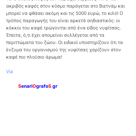
ακριβός καφές στον κόσμο παράγεται στο Βιετνάμ και
μπορεί να φθάσει ακόμη και τις 5000 ευρώ, το κιλό! Ο
τρόπος παραγωγής του είναι αρκετά αηδιαστικός: οι
κόκκοι του καφέ τρώγονται από ένα είδος νυφίτσας.
Έπειτα, ό,τι έχει απομείνει συλλέγεται από τα
περιττώματα του ζώου. Οι ειδικοί υποστηρίζουν ότι τα
ένζυμα του οργανισμού της νυφίτσας χαρίζουν στον
καφέ πιο πλούσιο άρωμα!
Via
S
enari
O
grafo
S
.
gr