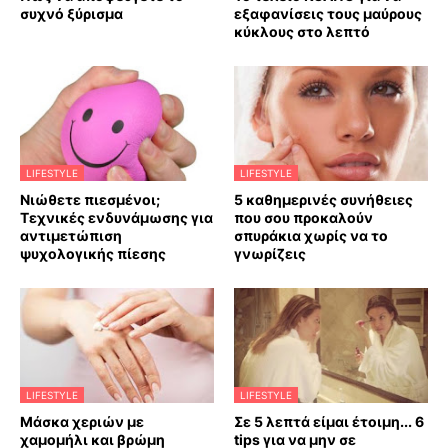
συχνό ξύρισμα
εξαφανίσεις τους μαύρους
κύκλους στο λεπτό
LIFESTYLE
LIFESTYLE
Νιώθετε πιεσμένοι;
5 καθημερινές συνήθειες
Τεχνικές ενδυνάμωσης για
που σου προκαλούν
αντιμετώπιση
σπυράκια χωρίς να το
ψυχολογικής πίεσης
γνωρίζεις
LIFESTYLE
LIFESTYLE
Mάσκα χεριών με
Σε 5 λεπτά είμαι έτοιμη... 6
χαμομήλι και βρώμη
tips για να μην σε