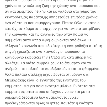
χρόνια στην πολιτική ζωή της χώρας· ένα πρόσωπο που
αν και άμεμπτου ηθικής και με γαλόνια στο χώρο της
κεντροδεξιάς παράταξης υπηρετούσε επί τόσα χρόνια
ένα σύστημα που αιμορραγούσε. Είτε το θέλουν κάποιοι
είτε όχι τα κόμματα υπάρχουν για να αντικατοπτρίζουν
την κοινωνία και τις ανάγκες της· όταν πάψει να
συμβαίνει αυτό απλά αφομοιώνονται από άλλα. Η
ελληνική κοινωνία και ειδικότερα η κεντροδεξιά αυτή τη
στιγμή χρειάζεται ένα καινούργιο πρόσωπο· το
καινούργιο εκφράζει την ελπίδα ότι κάτι μπορεί να
αλλάξει. Τα νιάτα συμβολίζουν το άφθαρτο και το
ανέμελο· το παλαιό, το συμβιβασμένο και το φθαρμένο.
Άλλα παλαιά στελέχη ισχυρίζονται ότι μόνον ο κ.
Μεϊμαράκης είναι ο εγγυητής της ενότητας του
κόμματος. Μα για ποια ενότητα μιλάνε; Ενότητα στα
κόμματα υφίσταται όσο υπάρχουν νίκες και με τα
σημερινά δεδομένα δεν αναμένονται νίκες·
προδιαγράφονται όμως οι ήττες. Και τότε η ενότητα