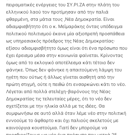
πειραματικές ενέργειες του ΣΥ.ΡΙ.ΖΑ στην πλάτη του
ελληνικού λαού τον προτίμησαν από την παλιά
φθαρμένη, στα μάτια τους ,Νέα Δημοκρατία. Είναι
αδιαμφισβήτητο ότι ο κ. Μεϊμαράκης όντας υπόδειγμα
πολιτικού πολιτισμού έκανε μία αξιοπρεπή προσπάθεια
ως υπηρεσιακός πρόεδρος της Νέας Δημοκρατίας·
εξίσου αδιαμφισβήτητο όμως είναι ότι ένα πρόσωπο που
έχει έρεισμα μέσα στην κοινωνία φαίνεται. Κρίνοντας
όμως από το εκλογικό αποτέλεσμα κάτι τέτοιο δεν
φάνηκε. Όπως δεν φάνηκε η απαιτούμενη λάμψη του
ηγέτη που ούτως ή άλλως γίνεται αισθητή από την
πρώτη στιγμή, ούτε η πειθώ ότι ενσαρκώνει κάτι το νέο.
Λέγεται από πολλά στελέχη-βαρόνους της Νέας
Δημοκρατίας τις τελευταίες μέρες, ότι το νέο δεν
σχετίζεται με την ηλικία αλλά με τις ιδέες. Θα
συμφωνήσω σε αυτό αλλά όταν λέμε νέο στην πολιτική
εννοούμε το άφθαρτο και όχι παλιούς σκελετούς με
καινούργια κουστούμια. Γιατί δεν μπορούμε να
προσδιορίζουμε ως νέο ένα πρόσωπο που μετρά 25