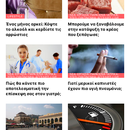
ΝΈΑ-ΕΡΓΑΣΊΑ-ΠΑΡΆΞΕΝΑ-ΙΑΤΡΙΚΆ-
LIFESTYLE
ΣΠΊΤΙ-ΟΙΚΟΝΟΜΊΑ-ΑΓΓΕΛΊΕΣ-LIVE
Ένας μήνας αρκεί: Κόψτε
Μπορούμε να ξαναβάλουμε
το αλκοόλ και κερδίστε τις
στην κατάψυξη το κρέας
αρρώστιες
που ξεπάγωσε;
ΝΈΑ-ΕΡΓΑΣΊΑ-ΠΑΡΆΞΕΝΑ-ΙΑΤΡΙΚΆ-
ΝΈΑ-ΕΡΓΑΣΊΑ-ΠΑΡΆΞΕΝΑ-ΙΑΤΡΙΚΆ-
ΣΠΊΤΙ-ΟΙΚΟΝΟΜΊΑ-ΑΓΓΕΛΊΕΣ-LIVE
ΣΠΊΤΙ-ΟΙΚΟΝΟΜΊΑ-ΑΓΓΕΛΊΕΣ-LIVE
Πώς θα κάνετε πιο
Γιατί μερικοί καπνιστές
αποτελεσματική την
έχουν πιο υγιή πνευμόνια;
επίσκεψη σας στον γιατρό;