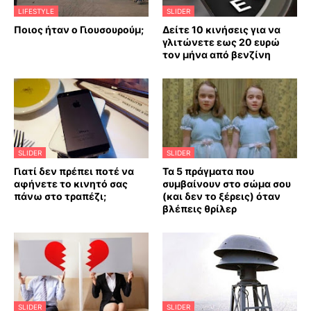
LIFESTYLE
SLIDER
Ποιος ήταν ο Γιουσουρούμ;
Δείτε 10 κινήσεις για να
γλιτώνετε εως 20 ευρώ
τον μήνα από βενζίνη
SLIDER
SLIDER
Γιατί δεν πρέπει ποτέ να
Τα 5 πράγματα που
αφήνετε το κινητό σας
συμβαίνουν στο σώμα σου
πάνω στο τραπέζι;
(και δεν το ξέρεις) όταν
βλέπεις θρίλερ
SLIDER
SLIDER