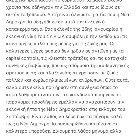
χρόνια που οδήγησαν την Ελλάδα και τους ίδιους σε
αυτόν το ξεπεσμό. Αυτή είναι άλλωστε η αιτία που η Νέα
Δημοκρατία οδηγήθηκε σε αυτό τον εκλογικό
κατακερματισμό. Στις εκλογές της 25ης Ιανουαρίου η
εκλογική νίκη του ΣΥ.ΡΙ.ΖΑ συμβόλιζε την ελπίδα και τις
καινούργιες καλύτερες μέρες για τις ζωές μας. Οι
καλύτερες μέρες φυσικά δεν ήρθαν σε αντίθεση με τα
capital controls, τις κλειστές τράπεζες και τις κατοχικές
συνθήκες διαβίωσης που ως απόρροια της κυβερνητικής
αμετροέπειας και αλαζονείας στιγμάτισαν τις ζωές
πολλών και κυρίως ηλικιωμένων ανθρώπων. Ούτε αυτά,
αλλά ούτε εκείνα που ήρθαν στη συνέχεια όπως το
κύμα λαθρομεταναστών, τα σκάνδαλα υπουργών, οι
παράνομες προσλήψεις έμελλαν να αναχαιτίσουν την
εκλογική ήττα της Νέας Δημοκρατίας στις εκλογές του
Σεπτέμβρη. Είναι λάθος να λέμε πως τα πήγαμε καλά
πως η Νέα Δημοκρατία συσπειρώθηκε και έκανε ότι
καλύτερο μπορούσε. Δίνουμε το λάθος μήνυμα αλλά