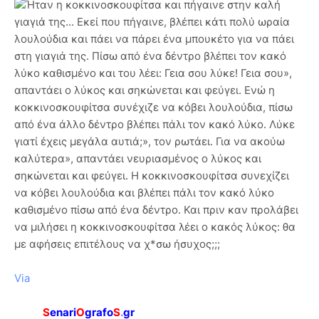
Ήταν η κοκκινοσκουφίτσα και πήγαινε στην καλή
γιαγιά της... Εκεί που πήγαινε, βλέπει κάτι πολύ ωραία
λουλούδια και πάει να πάρει ένα μπουκέτο για να πάει
στη γιαγιά της. Πίσω από ένα δέντρο βλέπει τον κακό
λύκο καθισμένο και του λέει: Γεια σου λύκε! Γεια σου»,
απαντάει ο λύκος και σηκώνεται και φεύγει. Ενώ η
κοκκινοσκουφίτσα συνέχιζε να κόβει λουλούδια, πίσω
από ένα άλλο δέντρο βλέπει πάλι τον κακό λύκο. Λύκε
γιατί έχεις μεγάλα αυτιά;», τον ρωτάει. Για να ακούω
καλύτερα», απαντάει νευριασμένος ο λύκος και
σηκώνεται και φεύγει. Η κοκκινοσκουφίτσα συνεχίζει
να κόβει λουλούδια και βλέπει πάλι τον κακό λύκο
καθισμένο πίσω από ένα δέντρο. Και πριν καν προλάβει
να μιλήσει η κοκκινοσκουφίτσα λέει ο κακός λύκος: θα
με αφήσεις επιτέλους να χ*σω ήσυχος;;;
Via
S
enari
O
grafo
S
.
gr