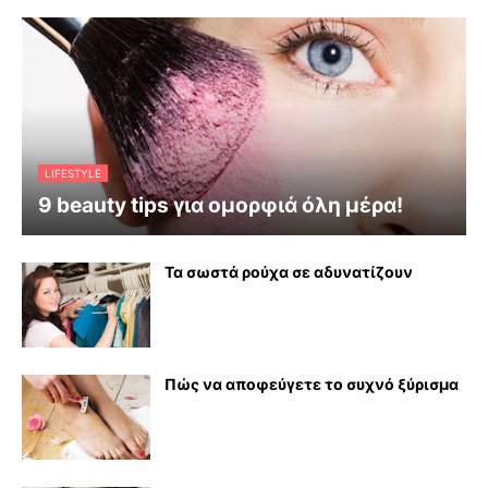
LIFESTYLE
9 beauty tips για ομορφιά όλη μέρα!
Τα σωστά ρούχα σε αδυνατίζουν
Πώς να αποφεύγετε το συχνό ξύρισμα