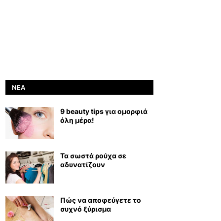
ΝΈΑ
9 beauty tips για ομορφιά
όλη μέρα!
Τα σωστά ρούχα σε
αδυνατίζουν
Πώς να αποφεύγετε το
συχνό ξύρισμα