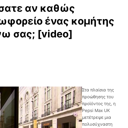
σατε αν καθώς
εωφορείο ένας κομήτης
ω σας; [video]
Στα πλαίσια της
προώθησης του
προϊόντος της, η
Pepsi Max UK
μετέτρεψε μια
πολυσύχναστη