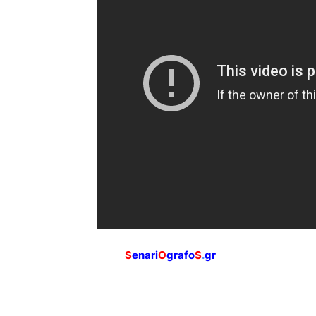
S
enari
O
grafo
S
.
gr