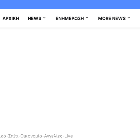
ΑΡΧΙΚΉ
NEWS
ΕΝΗΜΈΡΩΣΗ
MORE NEWS
κά-Σπίτι-Οικονομία-Αγγελίες-Live