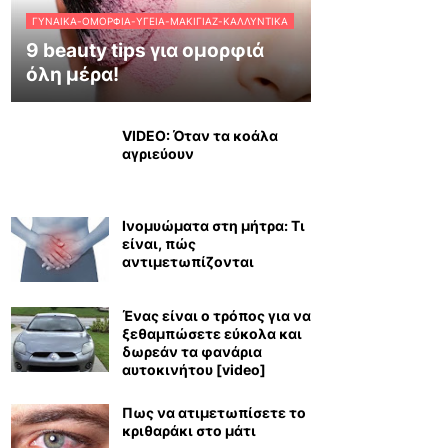
ΓΥΝΑΊΚΑ-ΟΜΟΡΦΙΆ-ΥΓΕΊΑ-ΜΑΚΙΓΙΆΖ-ΚΑΛΛΥΝΤΙΚΆ
9 beauty tips για ομορφιά
όλη μέρα!
VIDEO: Όταν τα κοάλα
αγριεύουν
Ινομυώματα στη μήτρα: Τι
είναι, πώς
αντιμετωπίζονται
Ένας είναι ο τρόπος για να
ξεθαμπώσετε εύκολα και
δωρεάν τα φανάρια
αυτοκινήτου [video]
Πως να ατιμετωπίσετε το
κριθαράκι στο μάτι