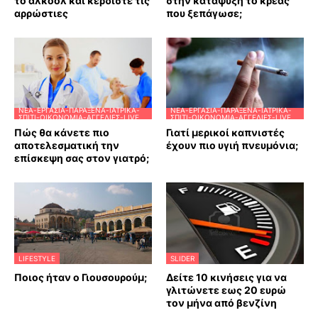
το αλκοόλ και κερδίστε τις
στην κατάψυξη το κρέας
αρρώστιες
που ξεπάγωσε;
ΝΈΑ-ΕΡΓΑΣΊΑ-ΠΑΡΆΞΕΝΑ-ΙΑΤΡΙΚΆ-
ΝΈΑ-ΕΡΓΑΣΊΑ-ΠΑΡΆΞΕΝΑ-ΙΑΤΡΙΚΆ-
ΣΠΊΤΙ-ΟΙΚΟΝΟΜΊΑ-ΑΓΓΕΛΊΕΣ-LIVE
ΣΠΊΤΙ-ΟΙΚΟΝΟΜΊΑ-ΑΓΓΕΛΊΕΣ-LIVE
Πώς θα κάνετε πιο
Γιατί μερικοί καπνιστές
αποτελεσματική την
έχουν πιο υγιή πνευμόνια;
επίσκεψη σας στον γιατρό;
LIFESTYLE
SLIDER
Ποιος ήταν ο Γιουσουρούμ;
Δείτε 10 κινήσεις για να
γλιτώνετε εως 20 ευρώ
τον μήνα από βενζίνη