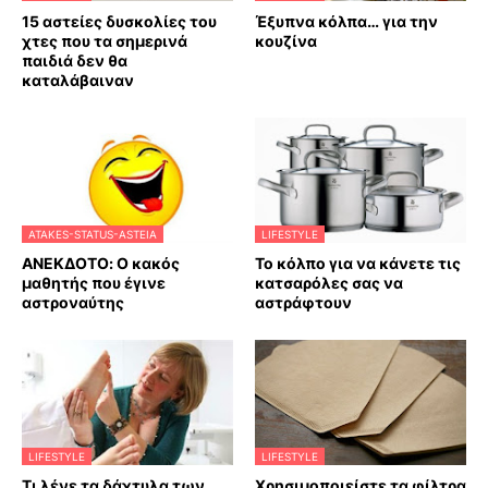
15 αστείες δυσκολίες του
Έξυπνα κόλπα… για την
χτες που τα σημερινά
κουζίνα
παιδιά δεν θα
καταλάβαιναν
ATAKES-STATUS-ASTEIA
LIFESTYLE
ΑΝΕΚΔΟΤΟ: Ο κακός
Το κόλπο για να κάνετε τις
μαθητής που έγινε
κατσαρόλες σας να
αστροναύτης
αστράφτουν
LIFESTYLE
LIFESTYLE
Τι λένε τα δάχτυλα των
Χρησιμοποιείστε τα φίλτρα