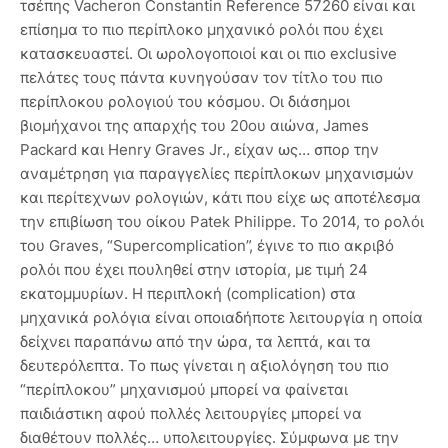
τσέπης Vacheron Constantin Reference 57260 είναι και
επίσημα το πιο περίπλοκο μηχανικό ρολόι που έχει
κατασκευαστεί. Οι ωρολογοποιοί και οι πιο exclusive
πελάτες τους πάντα κυνηγούσαν τον τίτλο του πιο
περίπλοκου ρολογιού του κόσμου. Οι διάσημοι
βιομήχανοι της απαρχής του 20ου αιώνα, James
Packard και Henry Graves Jr., είχαν ως… σπορ την
αναμέτρηση για παραγγελίες περίπλοκων μηχανισμών
και περίτεχνων ρολογιών, κάτι που είχε ως αποτέλεσμα
την επιβίωση του οίκου Patek Philippe. To 2014, το ρολόι
του Graves, “Supercomplication”, έγινε το πιο ακριβό
ρολόι που έχει πουληθεί στην ιστορία, με τιμή 24
εκατομμυρίων. Η περιπλοκή (complication) στα
μηχανικά ρολόγια είναι οποιαδήποτε λειτουργία η οποία
δείχνει παραπάνω από την ώρα, τα λεπτά, και τα
δευτερόλεπτα. Το πως γίνεται η αξιολόγηση του πιο
“περίπλοκου” μηχανισμού μπορεί να φαίνεται
παιδιάστικη αφού πολλές λειτουργίες μπορεί να
διαθέτουν πολλές… υπολειτουργίες. Σύμφωνα με την