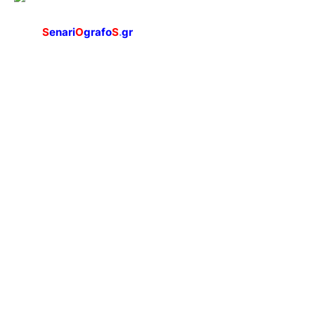
S
enari
O
grafo
S
.
gr