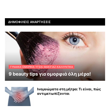
ΔΗΜΟΦΙΛΕΊΣ ΑΝΑΡΤΉΣΕΙΣ
ΓΥΝΑΊΚΑ-ΟΜΟΡΦΙΆ-ΥΓΕΊΑ-ΜΑΚΙΓΙΆΖ-ΚΑΛΛΥΝΤΙΚΆ
9 beauty tips για ομορφιά όλη μέρα!
Ινομυώματα στη μήτρα: Τι είναι, πώς
αντιμετωπίζονται