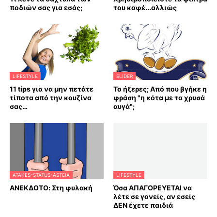
ποδιών σας για εσάς;
του καφέ...αλλιώς
LIFESTYLE
SLIDER
11 tips για να μην πετάτε
Το ήξερες; Από που βγήκε η
τίποτα από την κουζίνα
φράση "η κότα με τα χρυσά
σας…
αυγά";
ATAKES-STATUS-ASTEIA
LIFESTYLE
ΑΝΕΚΔΟΤΟ: Στη φυλακή
Όσα ΑΠΑΓΟΡΕΥΕΤΑΙ να
λέτε σε γονείς, αν εσείς
ΔΕΝ έχετε παιδιά