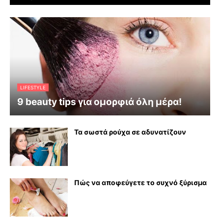
LIFESTYLE
9 beauty tips για ομορφιά όλη μέρα!
Τα σωστά ρούχα σε αδυνατίζουν
Πώς να αποφεύγετε το συχνό ξύρισμα