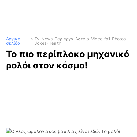
Αρχική
Tv-News-Περίεργα-Αστεία-Video-fail-Photos-
σελίδα
Jokes-Health
Το πιο περίπλοκο μηχανικό
ρολόι στον κόσμο!
Ο νέος ωρολογιακός βασιλιάς είναι εδώ. Το ρολόι