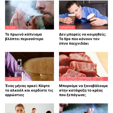
SLIDER
LIFESTYLE
Το πρωινό κάπνισμα
Δεν μπορείς να κοιμηθείς;
βλάπτει περισσότερο
Τα tips που κάνουν τον
ύπνο παιχνιδάκι
ΝΈΑ-ΕΡΓΑΣΊΑ-ΠΑΡΆΞΕΝΑ-ΙΑΤΡΙΚΆ-
LIFESTYLE
ΣΠΊΤΙ-ΟΙΚΟΝΟΜΊΑ-ΑΓΓΕΛΊΕΣ-LIVE
Ένας μήνας αρκεί: Κόψτε
Μπορούμε να ξαναβάλουμε
το αλκοόλ και κερδίστε τις
στην κατάψυξη το κρέας
αρρώστιες
που ξεπάγωσε;