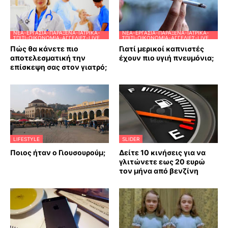
ΝΈΑ-ΕΡΓΑΣΊΑ-ΠΑΡΆΞΕΝΑ-ΙΑΤΡΙΚΆ-
ΝΈΑ-ΕΡΓΑΣΊΑ-ΠΑΡΆΞΕΝΑ-ΙΑΤΡΙΚΆ-
ΣΠΊΤΙ-ΟΙΚΟΝΟΜΊΑ-ΑΓΓΕΛΊΕΣ-LIVE
ΣΠΊΤΙ-ΟΙΚΟΝΟΜΊΑ-ΑΓΓΕΛΊΕΣ-LIVE
Πώς θα κάνετε πιο
Γιατί μερικοί καπνιστές
αποτελεσματική την
έχουν πιο υγιή πνευμόνια;
επίσκεψη σας στον γιατρό;
LIFESTYLE
SLIDER
Ποιος ήταν ο Γιουσουρούμ;
Δείτε 10 κινήσεις για να
γλιτώνετε εως 20 ευρώ
τον μήνα από βενζίνη