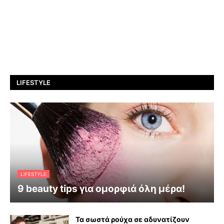
LIFESTYLE
LIFESTYLE
9 beauty tips για ομορφιά όλη μέρα!
Τα σωστά ρούχα σε αδυνατίζουν