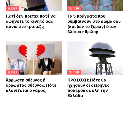
SLIDER
SLIDER
Γιατί δεν πρέπει ποτέ να
Τα 5 πράγματα που
αφήνετε το κινητό σας
συμβαίνουν στο σώμα σου
πάνω στο τραπέζι;
(και δεν το ξέρεις) όταν
βλέπεις θρίλερ
SLIDER
SLIDER
Άρρωστη σύζυγος ή
ΠΡΟΣΟΧΗ: Πότε θα
άρρωστος σύζυγος: Πότε
ηχήσουν οι σειρήνες
κλονίζεται ο γάμος;
πολέμου σε όλη την
Ελλάδα