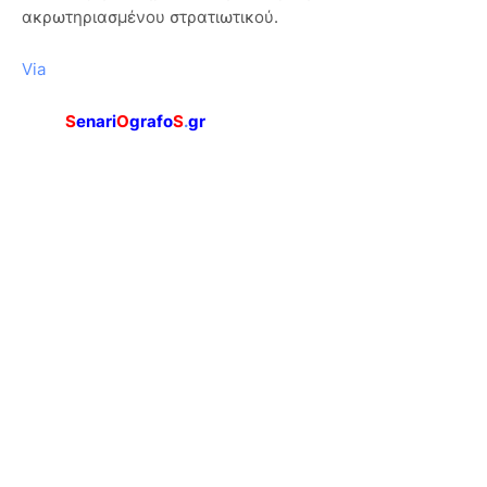
ακρωτηριασμένου στρατιωτικού.
Via
S
enari
O
grafo
S
.
gr