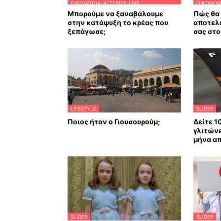
ΟΙΚΟΝΟΜΊΑ-ΑΓΓΕΛΊΕΣ-LIVE
ΟΙΚΟΝΟΜΊ
Μπορούμε να ξαναβάλουμε
Πώς θα 
στην κατάψυξη το κρέας που
αποτελ
ξεπάγωσε;
σας στο
LIFESTYLE
SLIDER
Ποιος ήταν ο Γιουσουρούμ;
Δείτε 1
γλιτώνε
μήνα απ
SLIDER
SLIDER