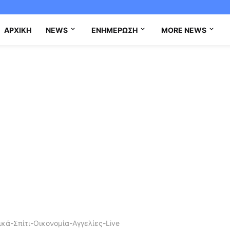
ΑΡΧΙΚΉ
NEWS
ΕΝΗΜΈΡΩΣΗ
MORE NEWS
κά-Σπίτι-Οικονομία-Αγγελίες-Live