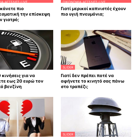
Α-ΑΓΓΕΛΊΕΣ-LIVE
ΟΙΚΟΝΟΜΊΑ-ΑΓΓΕΛΊΕΣ-LIVE
κάνετε πιο
Γιατί μερικοί καπνιστές έχουν
εσματική την επίσκεψη
πιο υγιή πνευμόνια;
ν γιατρό;
SLIDER
0 κινήσεις για να
Γιατί δεν πρέπει ποτέ να
τε εως 20 ευρώ τον
αφήνετε το κινητό σας πάνω
ό βενζίνη
στο τραπέζι;
SLIDER