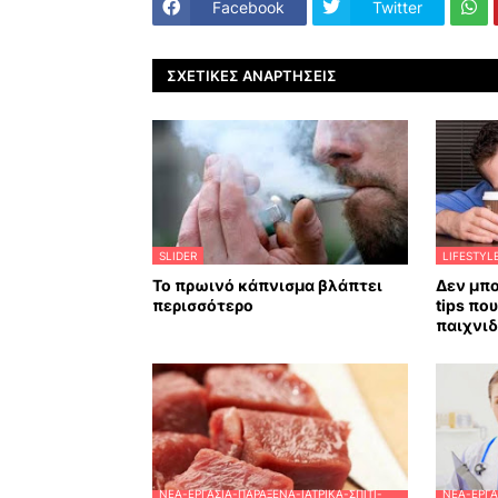
Facebook
Twitter
ΣΧΕΤΙΚΈΣ ΑΝΑΡΤΉΣΕΙΣ
SLIDER
LIFESTYL
Το πρωινό κάπνισμα βλάπτει
Δεν μπο
περισσότερο
tips πο
παιχνιδ
ΝΈΑ-ΕΡΓΑΣΊΑ-ΠΑΡΆΞΕΝΑ-ΙΑΤΡΙΚΆ-ΣΠΊΤΙ-
ΝΈΑ-ΕΡΓΑ