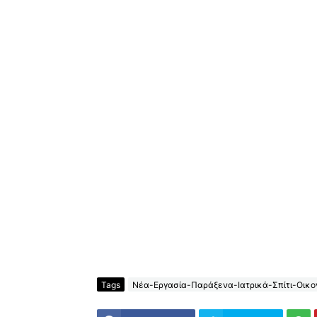
Tags
Νέα-Εργασία-Παράξενα-Ιατρικά-Σπίτι-Οικον