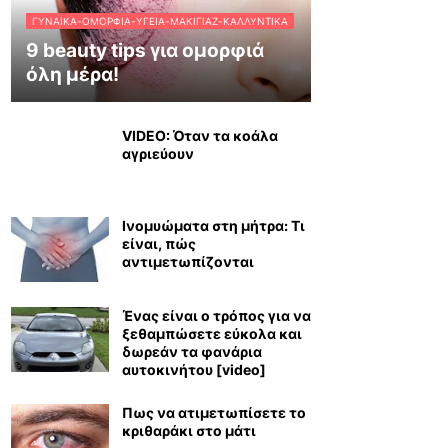
ΓΥΝΑΊΚΑ-ΟΜΟΡΦΙΆ-ΥΓΕΊΑ-ΜΑΚΙΓΙΆΖ-ΚΑΛΛΥΝΤΙΚΆ
9 beauty tips για ομορφιά
όλη μέρα!
VIDEO: Όταν τα κοάλα
αγριεύουν
Ινομυώματα στη μήτρα: Τι
είναι, πώς
αντιμετωπίζονται
Ένας είναι ο τρόπος για να
ξεθαμπώσετε εύκολα και
δωρεάν τα φανάρια
αυτοκινήτου [video]
Πως να ατιμετωπίσετε το
κριθαράκι στο μάτι