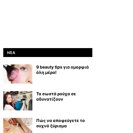
ΝΈΑ
9 beauty tips για ομορφιά
όλη μέρα!
Τα σωστά ρούχα σε
αδυνατίζουν
Πώς να αποφεύγετε το
συχνό ξύρισμα