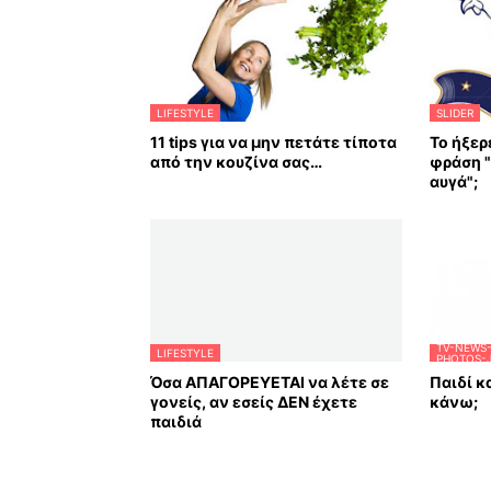
LIFESTYLE
SLIDER
11 tips για να μην πετάτε τίποτα
Το ήξερ
από την κουζίνα σας…
φράση "
αυγά";
TV-NEWS-
LIFESTYLE
PHOTOS-
Όσα ΑΠΑΓΟΡΕΥΕΤΑΙ να λέτε σε
Παιδί κα
γονείς, αν εσείς ΔΕΝ έχετε
κάνω;
παιδιά