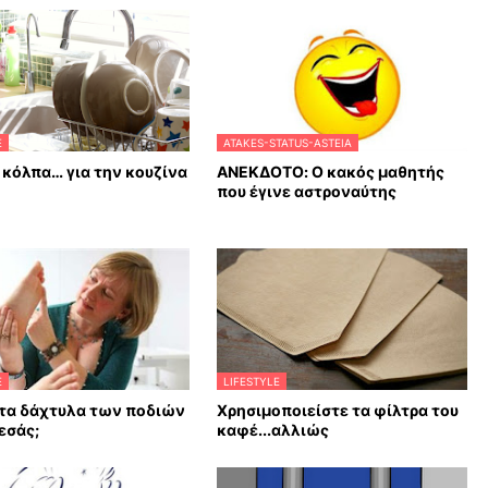
E
ATAKES-STATUS-ASTEIA
κόλπα… για την κουζίνα
ΑΝΕΚΔΟΤΟ: Ο κακός μαθητής
που έγινε αστροναύτης
E
LIFESTYLE
 τα δάχτυλα των ποδιών
Χρησιμοποιείστε τα φίλτρα του
 εσάς;
καφέ...αλλιώς