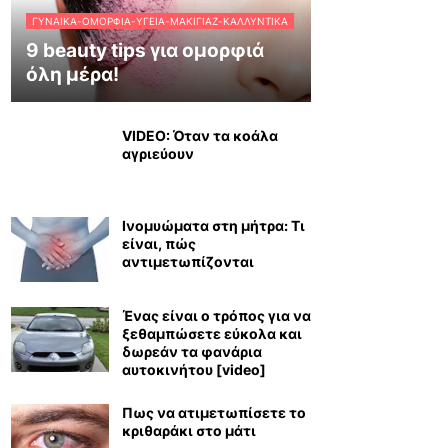
ΓΥΝΑΊΚΑ-ΟΜΟΡΦΙΆ-ΥΓΕΊΑ-ΜΑΚΙΓΙΆΖ-ΚΑΛΛΥΝΤΙΚΆ
9 beauty tips για ομορφιά
όλη μέρα!
VIDEO: Όταν τα κοάλα
αγριεύουν
Ινομυώματα στη μήτρα: Τι
είναι, πώς
αντιμετωπίζονται
Ένας είναι ο τρόπος για να
ξεθαμπώσετε εύκολα και
δωρεάν τα φανάρια
αυτοκινήτου [video]
Πως να ατιμετωπίσετε το
κριθαράκι στο μάτι