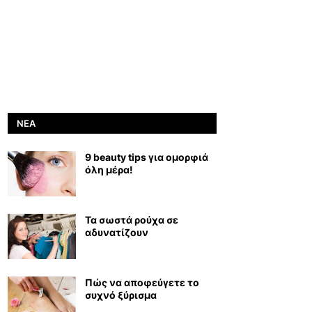
ΝΈΑ
9 beauty tips για ομορφιά
όλη μέρα!
Τα σωστά ρούχα σε
αδυνατίζουν
Πώς να αποφεύγετε το
συχνό ξύρισμα