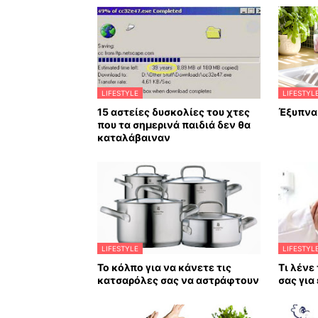
LIFESTYLE
LIFESTYL
15 αστείες δυσκολίες του χτες
Έξυπνα 
που τα σημερινά παιδιά δεν θα
καταλάβαιναν
LIFESTYLE
LIFESTYL
Το κόλπο για να κάνετε τις
Τι λένε
κατσαρόλες σας να αστράφτουν
σας για