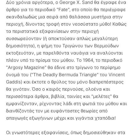
Δύο χρόνια αργότερα, ο George X. Sand θα έγραφε ένα
άρθρο για το περιοδικό "Fate", στο οποίο θα περιέγραφε
σκανδαλωδώς μια σειρά από θαλάσσια μυστήρια στην
περιοχή, δίνοντας τροφή στον νεοσύστατο μύθο! Καθώς
τα περιστατικά εξαφανίσεων στην περιοχή
συσσωρεύονταν (ή αποκτούσαν απλώς μεγαλύτερη
δημοσιότητα), η φήμη του Τριγώνου των Βερμούδων
εκτοξευόταν, με παρελθόντα ναυάγια να αναλύονται
πλέον υπό το πρίσμα του μύθου. Το 1964, το περιοδικό
"Argosy Magazine" θα έδινε στο τρίγωνο το περίφημο
όνομά του ("The Deadly Bermuda Triangle" του Vincent
Gaddis) και έκτοτε ο θρύλος του μόνο διαπρεπέστερος
θα γινόταν. Όσο ο καιρός περνούσε, ολοένα και
περισσότερα άρθρα, βιβλία, ταινίες και "μελέτες" θα
εμφανίζονταν, ρίχνοντας λάδι στη φωτιά του μύθου και
διανθίζοντάς τον με ευφάνταστες θεωρίες από
απαγωγές εξωγήινων μέχρι και γιγάντια χταπόδια!
Οι γνωστότερες εξαφανίσεις, όπως δημοσιεύθηκαν στα