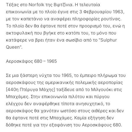
Τέξας στο Norfolk της Βιρτζίνια. Η τελευταία
επικοινωνία με το πλοίο έγινε στις 3 Φεβρουαρίου 1963,
με τον καπετάνιο να αναφέρει πληροφορίες ρουτίνας.
Το πλοίο δεν θα έφτανε ποτέ στον προορισμό του, ενώ η
ακτοφυλακή που βγήκε στο κατόπι του, το μόνο που
κατάφερε να βρει ήταν ένα σωσίβιο από το "Sulphur
Queen".
Αεροσκάφος 680 – 1965
Σε μια ξάστερη νύχτα του 1965, το έμπειρο πλήρωμα του
αεροσκάφους της αμερικανικής πολεμικής αεροπορίας
[440η Πτέρυγα Μάχης] ταξίδευε από το Μιλγουόκι στις
Μπαχάμες. Στην επικοινωνία πιλότου και πύργου
ελέγχου δεν αναφέρθηκε τίποτα ανησυχητικό, το
αεροσκάφος θα χανόταν ωστόσο στους αιθέρες και δεν
θα έφτανε ποτέ στις Μπαχάμες. Καμία εξήγηση δεν
δόθηκε ποτέ για την εξαφάνιση του Αεροσκάφους 680.