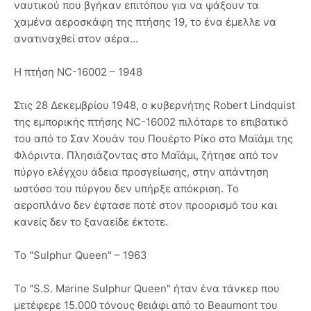
ναυτικού που βγήκαν επιτόπου για να ψάξουν τα
χαμένα αεροσκάφη της πτήσης 19, το ένα έμελλε να
ανατιναχθεί στον αέρα...
Η πτήση NC-16002 – 1948
Στις 28 Δεκεμβρίου 1948, ο κυβερνήτης Robert Lindquist
της εμπορικής πτήσης NC-16002 πιλόταρε το επιβατικό
του από το Σαν Χουάν του Πουέρτο Ρίκο στο Μαϊάμι της
Φλόριντα. Πλησιάζοντας στο Μαϊάμι, ζήτησε από τον
πύργο ελέγχου άδεια προσγείωσης, στην απάντηση
ωστόσο του πύργου δεν υπήρξε απόκριση. Το
αεροπλάνο δεν έφτασε ποτέ στον προορισμό του και
κανείς δεν το ξαναείδε έκτοτε.
Το "Sulphur Queen" – 1963
Το "S.S. Marine Sulphur Queen" ήταν ένα τάνκερ που
μετέφερε 15.000 τόνους θειάφι από το Beaumont του