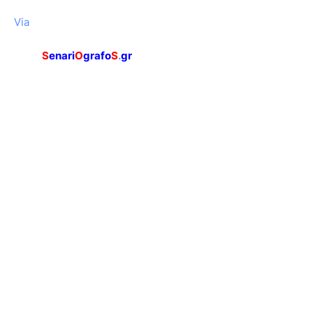
Via
S
enari
O
grafo
S
.
gr