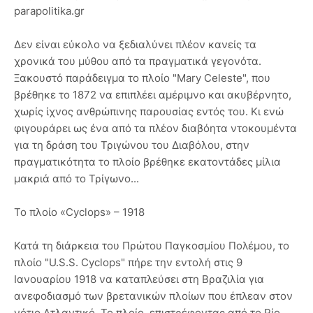
parapolitika.gr
Δεν είναι εύκολο να ξεδιαλύνει πλέον κανείς τα
χρονικά του μύθου από τα πραγματικά γεγονότα.
Ξακουστό παράδειγμα το πλοίο "Mary Celeste", που
βρέθηκε το 1872 να επιπλέει αμέριμνο και ακυβέρνητο,
χωρίς ίχνος ανθρώπινης παρουσίας εντός του. Κι ενώ
φιγουράρει ως ένα από τα πλέον διαβόητα ντοκουμέντα
για τη δράση του Τριγώνου του Διαβόλου, στην
πραγματικότητα το πλοίο βρέθηκε εκατοντάδες μίλια
μακριά από το Τρίγωνο...
Το πλοίο «Cyclops» – 1918
Κατά τη διάρκεια του Πρώτου Παγκοσμίου Πολέμου, το
πλοίο "U.S.S. Cyclops" πήρε την εντολή στις 9
Ιανουαρίου 1918 να καταπλεύσει στη Βραζιλία για
ανεφοδιασμό των βρετανικών πλοίων που έπλεαν στον
νότιο Ατλαντικό. Το πλοίο, επιστρέφοντας από το Ρίο