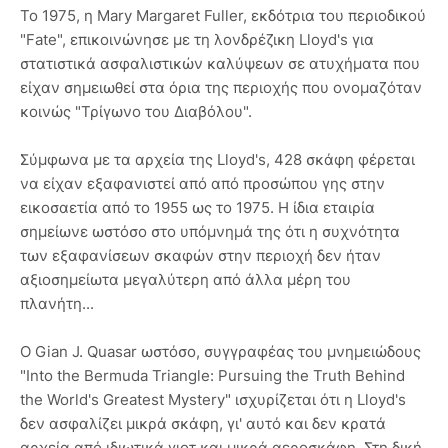
Το 1975, η Mary Margaret Fuller, εκδότρια του περιοδικού
"Fate", επικοινώνησε με τη λονδρέζικη Lloyd's για
στατιστικά ασφαλιστικών καλύψεων σε ατυχήματα που
είχαν σημειωθεί στα όρια της περιοχής που ονομαζόταν
κοινώς "Τρίγωνο του Διαβόλου".
Σύμφωνα με τα αρχεία της Lloyd's, 428 σκάφη φέρεται
να είχαν εξαφανιστεί από από προσώπου γης στην
εικοσαετία από το 1955 ως το 1975. Η ίδια εταιρία
σημείωνε ωστόσο στο υπόμνημά της ότι η συχνότητα
των εξαφανίσεων σκαφών στην περιοχή δεν ήταν
αξιοσημείωτα μεγαλύτερη από άλλα μέρη του
πλανήτη...
Ο Gian J. Quasar ωστόσο, συγγραφέας του μνημειώδους
"Into the Bermuda Triangle: Pursuing the Truth Behind
the World's Greatest Mystery" ισχυρίζεται ότι η Lloyd's
δεν ασφαλίζει μικρά σκάφη, γι' αυτό και δεν κρατά
αρχεία από ιδιωτικά γιοτ και μικρά αεροσκάφη. Στη δική