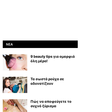
ΝΈΑ
9 beauty tips για ομορφιά
όλη μέρα!
Τα σωστά ρούχα σε
αδυνατίζουν
Πώς να αποφεύγετε το
συχνό ξύρισμα