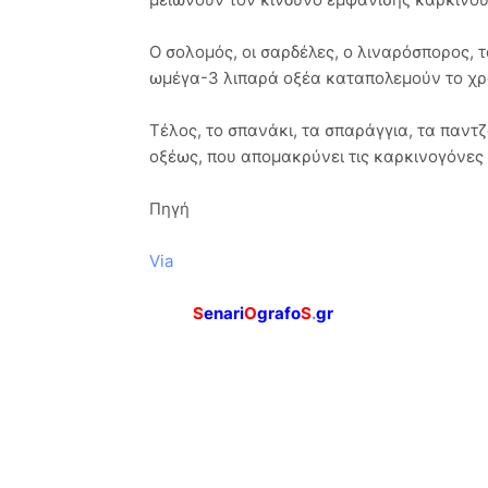
Ο σολομός, οι σαρδέλες, ο λιναρόσπορος, τ
ωμέγα-3 λιπαρά οξέα καταπολεμούν το χρ
Τέλος, το σπανάκι, τα σπαράγγια, τα παν
οξέως, που απομακρύνει τις καρκινογόνες 
Πηγή
Via
S
enari
O
grafo
S
.
gr