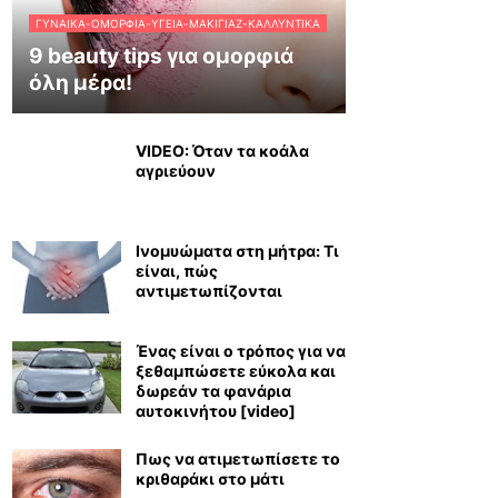
ΓΥΝΑΊΚΑ-ΟΜΟΡΦΙΆ-ΥΓΕΊΑ-ΜΑΚΙΓΙΆΖ-ΚΑΛΛΥΝΤΙΚΆ
9 beauty tips για ομορφιά
όλη μέρα!
VIDEO: Όταν τα κοάλα
αγριεύουν
Ινομυώματα στη μήτρα: Τι
είναι, πώς
αντιμετωπίζονται
Ένας είναι ο τρόπος για να
ξεθαμπώσετε εύκολα και
δωρεάν τα φανάρια
αυτοκινήτου [video]
Πως να ατιμετωπίσετε το
κριθαράκι στο μάτι