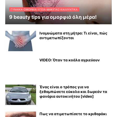
ΓΥΝΑΊΚΑ-ΟΜΟΡΦΙΆ-ΥΓΕΊΑ-ΜΑΚΙΓΙΆΖ-ΚΑΛΛΥΝΤΙΚΆ
9 beauty tips για ομορφιά όλη μέρα!
Ινομυώματα στη μήτρα: Τι είναι, πώς
αντιμετωπίζονται
VIDEO: Όταν τα κοάλα αγριεύουν
Ένας είναι ο τρόπος για να
ξεθαμπώσετε εύκολα και δωρεάν τα
φανάρια αυτοκινήτου [video]
Πως να ατιμετωπίσετε το κριθαράκι