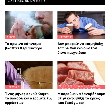
ΣΧΕΤΙΚΈΣ ΑΝΑΡΤΉΣΕΙΣ
SLIDER
LIFESTYLE
Το πρωινό κάπνισμα
Δεν μπορείς να κοιμηθείς;
βλάπτει περισσότερο
Τα tips που κάνουν τον
ύπνο παιχνιδάκι
ΝΈΑ-ΕΡΓΑΣΊΑ-ΠΑΡΆΞΕΝΑ-ΙΑΤΡΙΚΆ-
LIFESTYLE
ΣΠΊΤΙ-ΟΙΚΟΝΟΜΊΑ-ΑΓΓΕΛΊΕΣ-LIVE
Ένας μήνας αρκεί: Κόψτε
Μπορούμε να ξαναβάλουμε
το αλκοόλ και κερδίστε τις
στην κατάψυξη το κρέας
αρρώστιες
που ξεπάγωσε;