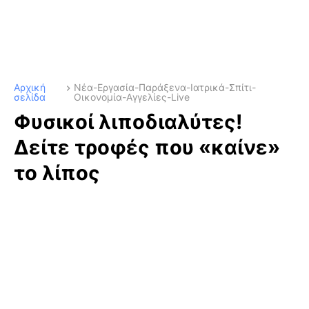
Αρχική
Νέα-Εργασία-Παράξενα-Ιατρικά-Σπίτι-
σελίδα
Οικονομία-Αγγελίες-Live
Φυσικοί λιποδιαλύτες!
Δείτε τροφές που «καίνε»
το λίπος