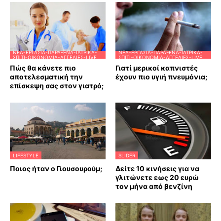
ΝΈΑ-ΕΡΓΑΣΊΑ-ΠΑΡΆΞΕΝΑ-ΙΑΤΡΙΚΆ-
ΝΈΑ-ΕΡΓΑΣΊΑ-ΠΑΡΆΞΕΝΑ-ΙΑΤΡΙΚΆ-
ΣΠΊΤΙ-ΟΙΚΟΝΟΜΊΑ-ΑΓΓΕΛΊΕΣ-LIVE
ΣΠΊΤΙ-ΟΙΚΟΝΟΜΊΑ-ΑΓΓΕΛΊΕΣ-LIVE
Πώς θα κάνετε πιο
Γιατί μερικοί καπνιστές
αποτελεσματική την
έχουν πιο υγιή πνευμόνια;
επίσκεψη σας στον γιατρό;
LIFESTYLE
SLIDER
Ποιος ήταν ο Γιουσουρούμ;
Δείτε 10 κινήσεις για να
γλιτώνετε εως 20 ευρώ
τον μήνα από βενζίνη