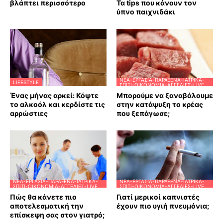
βλάπτει περισσότερο
Τα tips που κάνουν τον
ύπνο παιχνιδάκι
ΝΈΑ-ΕΡΓΑΣΊΑ-ΠΑΡΆΞΕΝΑ-ΙΑΤΡΙΚΆ-
LIFESTYLE
ΣΠΊΤΙ-ΟΙΚΟΝΟΜΊΑ-ΑΓΓΕΛΊΕΣ-LIVE
Ένας μήνας αρκεί: Κόψτε
Μπορούμε να ξαναβάλουμε
το αλκοόλ και κερδίστε τις
στην κατάψυξη το κρέας
αρρώστιες
που ξεπάγωσε;
ΝΈΑ-ΕΡΓΑΣΊΑ-ΠΑΡΆΞΕΝΑ-ΙΑΤΡΙΚΆ-
ΝΈΑ-ΕΡΓΑΣΊΑ-ΠΑΡΆΞΕΝΑ-ΙΑΤΡΙΚΆ-
ΣΠΊΤΙ-ΟΙΚΟΝΟΜΊΑ-ΑΓΓΕΛΊΕΣ-LIVE
ΣΠΊΤΙ-ΟΙΚΟΝΟΜΊΑ-ΑΓΓΕΛΊΕΣ-LIVE
Πώς θα κάνετε πιο
Γιατί μερικοί καπνιστές
αποτελεσματική την
έχουν πιο υγιή πνευμόνια;
επίσκεψη σας στον γιατρό;