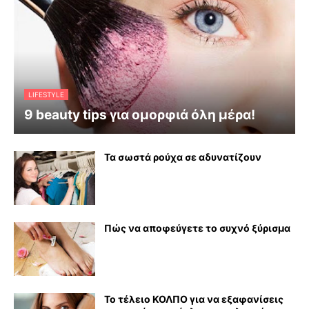
LIFESTYLE
9 beauty tips για ομορφιά όλη μέρα!
Τα σωστά ρούχα σε αδυνατίζουν
Πώς να αποφεύγετε το συχνό ξύρισμα
Το τέλειο ΚΟΛΠΟ για να εξαφανίσεις