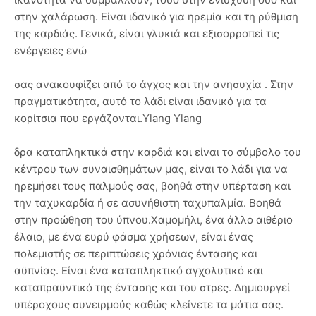
στην χαλάρωση. Είναι ιδανικό για ηρεμία και τη ρύθμιση
της καρδιάς. Γενικά, είναι γλυκιά και εξισορροπεί τις
ενέργειες ενώ
σας ανακουφίζει από το άγχος και την ανησυχία . Στην
πραγματικότητα, αυτό το λάδι είναι ιδανικό για τα
κορίτσια που εργάζονται.Ylang Ylang
δρα καταπληκτικά στην καρδιά και είναι το σύμβολο του
κέντρου των συναισθημάτων μας, είναι το λάδι για να
ηρεμήσει τους παλμούς σας, βοηθά στην υπέρταση και
την ταχυκαρδία ή σε ασυνήθιστη ταχυπαλμία. Βοηθά
στην προώθηση του ύπνου.Χαμομήλι, ένα άλλο αιθέριο
έλαιο, με ένα ευρύ φάσμα χρήσεων, είναι ένας
πολεμιστής σε περιπτώσεις χρόνιας έντασης και
αϋπνίας. Είναι ένα καταπληκτικό αγχολυτικό και
καταπραϋντικό της έντασης και του στρες. Δημιουργεί
υπέροχους συνειρμούς καθώς κλείνετε τα μάτια σας.