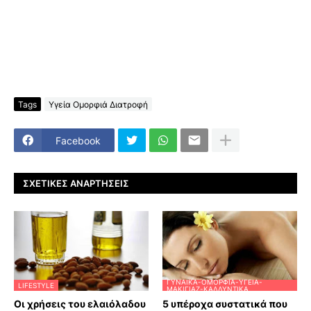
Tags
Υγεία Ομορφιά Διατροφή
Facebook
ΣΧΕΤΙΚΈΣ ΑΝΑΡΤΉΣΕΙΣ
ΓΥΝΑΊΚΑ-ΟΜΟΡΦΙΆ-ΥΓΕΊΑ-
LIFESTYLE
ΜΑΚΙΓΙΆΖ-ΚΑΛΛΥΝΤΙΚΆ
Οι χρήσεις του ελαιόλαδου
5 υπέροχα συστατικά που