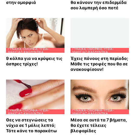
στην ομορφιά
θα κάνουν την επιδερμίδα
σου λαμπερή όσο ποτέ
ΓΥΝΑΊΚΑ-ΟΜΟΡΦΙΆ-ΥΓΕΊΑ-
ΓΥΝΑΊΚΑ-ΟΜΟΡΦΙΆ-ΥΓΕΊΑ-
ΜΑΚΙΓΙΆΖ-ΚΑΛΛΥΝΤΙΚΆ
ΜΑΚΙΓΙΆΖ-ΚΑΛΛΥΝΤΙΚΆ
9 κόλπα για να κρύψεις τις
Έχεις πόνους στη περίοδο;
άσπρες τρίχες!
Μάθε τις τροφές που θα σε
ανακουφίσουν!
ΓΥΝΑΊΚΑ-ΟΜΟΡΦΙΆ-ΥΓΕΊΑ-
ΓΥΝΑΊΚΑ-ΟΜΟΡΦΙΆ-ΥΓΕΊΑ-
ΜΑΚΙΓΙΆΖ-ΚΑΛΛΥΝΤΙΚΆ
ΜΑΚΙΓΙΆΖ-ΚΑΛΛΥΝΤΙΚΆ
Θες να στεγνώσεις τα
Μέσα σε αυτά τα 7 βήματα,
νύχια σε 1 μόλις λεπτό;
θα έχετε τέλειες
Τότε κάνε το παρακάτω
βλεφαρίδες