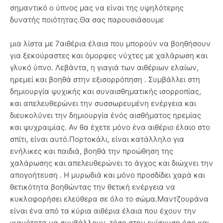
σημαντικό ο ύπνος μας να είναι της υψηλότερης
δυνατής ποιότητας.Θα σας παρουσιάσουμε
μια λίστα με 7αιθέρια έλαια που μπορούν να βοηθήσουν
για ξεκούραστες και όμορφες νύχτες με χαλάρωση και
γλυκό ύπνο. Λεβάντα, η γιαγιά των αιθέριων ελαίων,
ηρεμεί και βοηθά στην εξισορρόπηση . Συμβάλλει στη
δημιουργία ψυχικής και συναισθηματικής ισορροπίας,
και απελευθερώνει την συσσωρευμένη ενέργεια και
διευκολύνει την δημιουργία ένός αισθήματος ηρεμίας
και ψυχραιμίας. Αν θα έχετε μόνο ένα αιθέριο έλαιο στο
σπίτι, είναι αυτό.Πορτοκάλι, είναι κατάλληλο για
ενήλικες και παιδιά, βοηθά την προώθηση της
χαλάρωσης και απελευθερώνει το άγχος και διώχνει την
απογοήτευση . Η μυρωδιά και μόνο προσδίδει χαρά και
θετικότητα βοηθώντας την θετική ενέργεια να
κυκλοφορήσει ελεύθερα σε όλο το σώμα.Μαντζουράνα
είναι ένα από τα κύρια αιθέρια έλαια που έχουν την
ικανότητα να συμβάλλουν, τόσο στην ενίσχυση όσο και