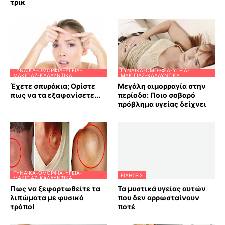
τρικ
ΓΥΝΑΊΚΑ-ΟΜΟΡΦΙΆ-ΥΓΕΊΑ-
ΓΥΝΑΊΚΑ-ΟΜΟΡΦΙΆ-ΥΓΕΊΑ-
ΜΑΚΙΓΙΆΖ-ΚΑΛΛΥΝΤΙΚΆ
ΜΑΚΙΓΙΆΖ-ΚΑΛΛΥΝΤΙΚΆ
Έχετε σπυράκια; Ορίστε
Μεγάλη αιμορραγία στην
πως να τα εξαφανίσετε...
περίοδο: Ποιο σοβαρό
πρόβλημα υγείας δείχνει
ΓΥΝΑΊΚΑ-ΟΜΟΡΦΙΆ-ΥΓΕΊΑ-
ΕΙΔΗΣΕΙΣ
ΜΑΚΙΓΙΆΖ-ΚΑΛΛΥΝΤΙΚΆ
Πως να ξεφορτωθείτε τα
Τα μυστικά υγείας αυτών
λιπώματα με φυσικό
που δεν αρρωσταίνουν
τρόπο!
ποτέ