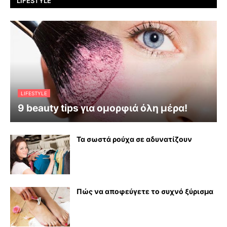
LIFESTYLE
LIFESTYLE
9 beauty tips για ομορφιά όλη μέρα!
Τα σωστά ρούχα σε αδυνατίζουν
Πώς να αποφεύγετε το συχνό ξύρισμα