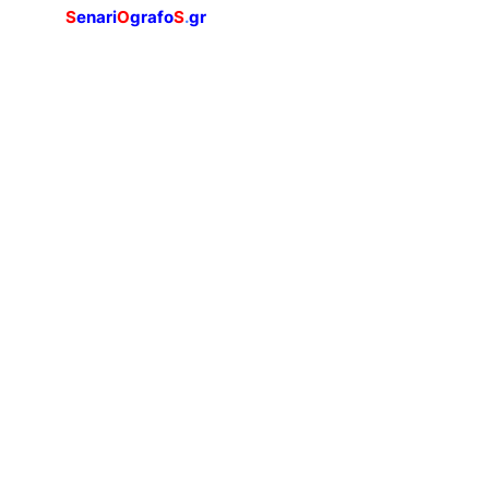
S
enari
O
grafo
S
.
gr