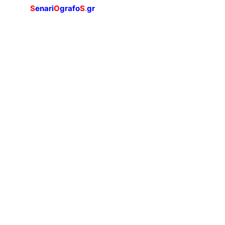
S
enari
O
grafo
S
.
gr