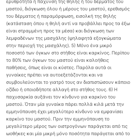
ερυθρότητα ή πάχυνση της θηλής ή του δέρματος του
μαστού, διόγκωση όλου ή μέρους του μαστού, ερεθισμός
του δέρματος ή παραμόρφωση, εισολκή της θηλής
(κατάσταση όπου η θηλή αντί να προβάλλει προς τα έξω
είναι στραμμένη προς τα μέσα) και διόγκωση των
λεμφαδένων της μασχάλης (ψηλαφητά εξογκώματα
στην περιοχή της μασχάλης). 5) Μόνο ένα μικρό
ποσοστό των όγκων στο στήθος είναι καρκίνος. Περίπου
το 80% των όγκων του μαστού είναι καλοήθεις
παθήσεις, όπως είναι οι κύστες. Παρόλα αυτά οι
γυναίκες πρέπει να αυτοεξετάζονται και να
συμβουλεύονται το γιατρό τους αν διαπιστώσουν κάποιο
οζίδιο ή οποιοδήποτε αλλαγή στο στήθος τους. 6) Η
παχυσαρκία αυξάνει τον κίνδυνο για καρκίνο του
μαστού. Όταν μία γυναίκα πάρει πολλά κιλά μετά την
εμμηνόπαυση έχει μεγαλύτερο κίνδυνο να εμφανίσει
καρκίνο του μαστού. Πριν την εμμηνόπαυση το
μεγαλύτερο μέρος των οιστρογόνων παράγεται από τις
ωοθήκες και μία μικρή μόνο ποσότητα παράγεται από το