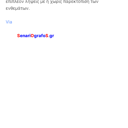
επιπλέον λήψεις με ή χωρίς παρεκτόπιση των
ενθεμάτων.
Via
S
enari
O
grafo
S
.
gr