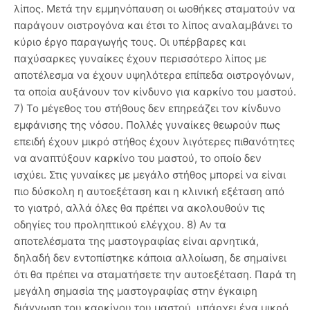
λίπος. Μετά την εμμηνόπαυση οι ωοθήκες σταματούν να
παράγουν οιστρογόνα και έτσι το λίπος αναλαμβάνει το
κύριο έργο παραγωγής τους. Οι υπέρβαρες και
παχύσαρκες γυναίκες έχουν περισσότερο λίπος με
αποτέλεσμα να έχουν υψηλότερα επίπεδα οιστρογόνων,
τα οποία αυξάνουν τον κίνδυνο για καρκίνο του μαστού.
7) Το μέγεθος του στήθους δεν επηρεάζει τον κίνδυνο
εμφάνισης της νόσου. Πολλές γυναίκες θεωρούν πως
επειδή έχουν μικρό στήθος έχουν λιγότερες πιθανότητες
να αναπτύξουν καρκίνο του μαστού, το οποίο δεν
ισχύει. Στις γυναίκες με μεγάλο στήθος μπορεί να είναι
πιο δύσκολη η αυτοεξέταση και η κλινική εξέταση από
το γιατρό, αλλά όλες θα πρέπει να ακολουθούν τις
οδηγίες του προληπτικού ελέγχου. 8) Αν τα
αποτελέσματα της μαστογραφίας είναι αρνητικά,
δηλαδή δεν εντοπίστηκε κάποια αλλοίωση, δε σημαίνει
ότι θα πρέπει να σταματήσετε την αυτοεξέταση. Παρά τη
μεγάλη σημασία της μαστογραφίας στην έγκαιρη
διάγνωση του καρκίνου του μαστού, υπάρχει ένα μικρό